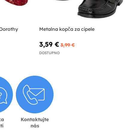
 Dorothy
Metalna kopča za cipele
3,59 €
3,99 €
DOSTUPNO
ka
Kontaktujte
tí
nás