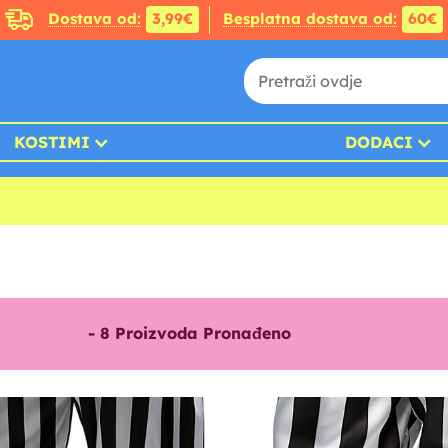
Dostava od:
3,99€
Besplatna dostava od:
60€
KOSTIMI
DODACI
-
8
Proizvoda Pronađeno