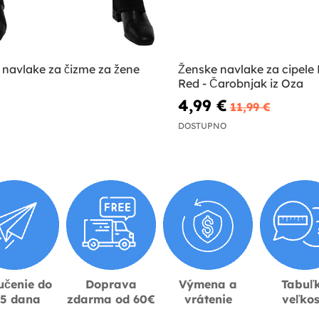
 navlake za čizme za žene
Ženske navlake za cipele
Red - Čarobnjak iz Oza
4,99 €
11,99 €
DOSTUPNO
učenie do
Doprava
Výmena a
Tabuľ
-5 dana
zdarma od 60€
vrátenie
veľkos