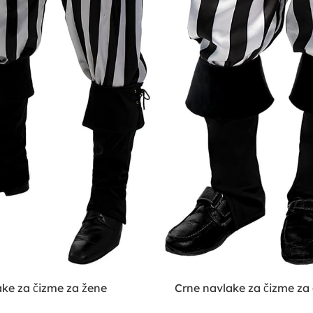
ake za čizme za žene
Crne navlake za čizme za