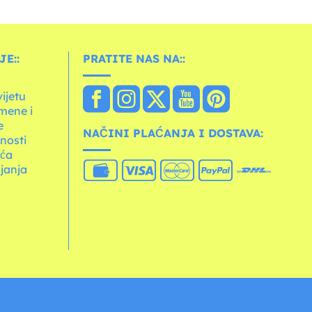
E::
PRATITE NAS NA::
vijetu
mene i
e
NAČINI PLAĆANJA I DOSTAVA:
tnosti
ića
janja