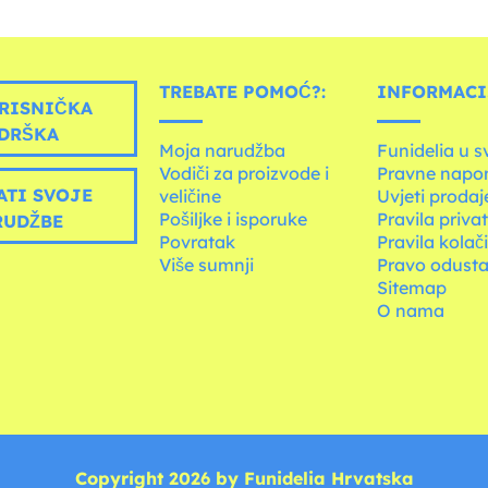
TREBATE POMOĆ?:
INFORMACIJ
RISNIČKA
DRŠKA
Moja narudžba
Funidelia u s
Vodiči za proizvode i
Pravne napo
ATI SVOJE
veličine
Uvjeti prodaj
Pošiljke i isporuke
Pravila priva
RUDŽBE
Povratak
Pravila kolač
Više sumnji
Pravo odusta
Sitemap
O nama
Copyright 2026 by Funidelia Hrvatska