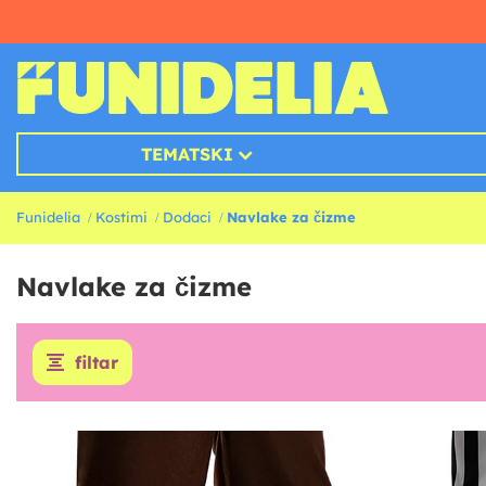
TEMATSKI
Funidelia
Kostimi
Dodaci
Navlake za čizme
Navlake za čizme
filtar