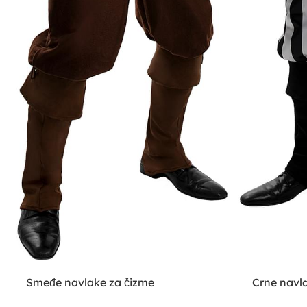
Smeđe navlake za čizme
Crne navl