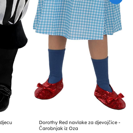
 djecu
Dorothy Red navlake za djevojčice -
Čarobnjak iz Oza