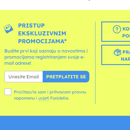
PRISTUP
KO
EKSKLUZIVNIM
PO
PROMOCIJAMA*
Budite prvi koji saznaju o novostima i
PR
promocijama registriranjem svoje e-
NA
mail adrese!
PRETPLATITE SE
Pročitao/la sam i prihvaćam pravnu
napomenu i
uvjeti
Funidelia.