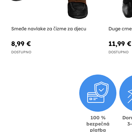
Smeđe navlake za čizme za djecu
Duge crne
8,99 €
11,99 €
DOSTUPNO
DOSTUPNO
100 %
Dor
bezpečná
3
platba