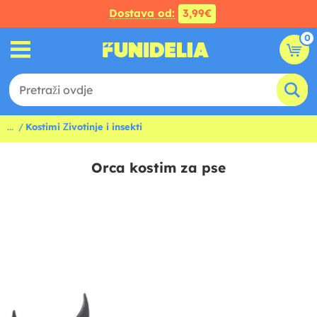
Dostava od:
3,99€
0
...
Kostimi Životinje i insekti
Orca kostim za pse