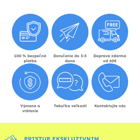
100 % bezpečná
Doručenie do 3-5
Doprava zdarma
platba
dana
od 60€
Výmena a
Tabuľka veľkostí
Kontaktujte nás
vrátenie
PRISTUP EKSKLUZIVNIM