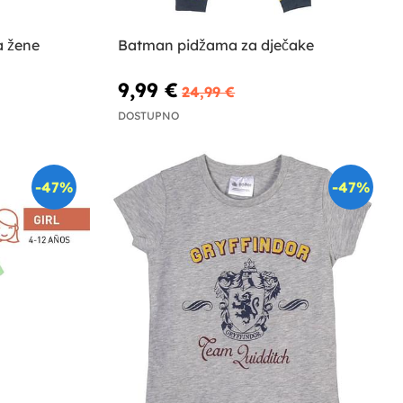
a žene
Batman pidžama za dječake
9,99 €
24,99 €
DOSTUPNO
-47%
-47%