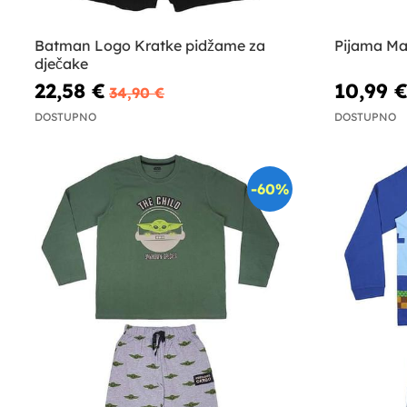
Batman Logo Kratke pidžame za
Pijama Ma
dječake
22,58 €
10,99 
34,90 €
DOSTUPNO
DOSTUPNO
-60%