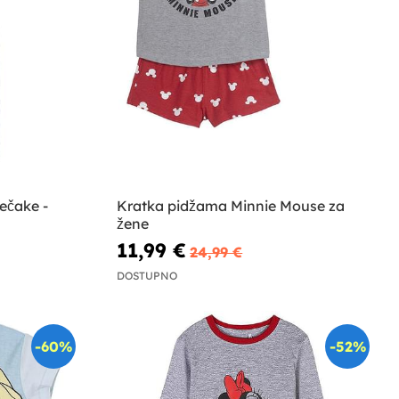
ečake -
Kratka pidžama Minnie Mouse za
žene
11,99 €
24,99 €
DOSTUPNO
-60%
-52%