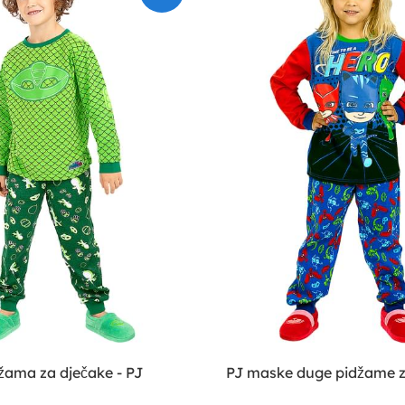
žama za dječake - PJ
PJ maske duge pidžame z