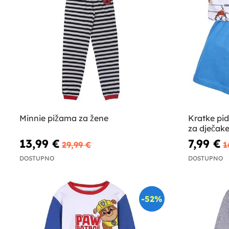
Minnie pižama za žene
Kratke pi
za dječak
13,99 €
7,99 €
29,99 €
1
DOSTUPNO
DOSTUPNO
-52%