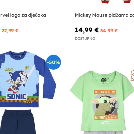
rvel logo za dječaka
Mickey Mouse pidžama z
€
14,99 €
22,99 €
34,99 €
DOSTUPNO
-50%