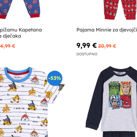
 pižamu Kapetana
Pajama Minnie za djevojč
a dječaka
9,99 €
4,99 €
20,99 €
DOSTUPNO
-53%