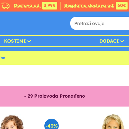
Dostava od:
3,99€
Besplatna dostava od:
60€
KOSTIMI
DODACI
ine
-
29
Proizvoda Pronađeno
-43%