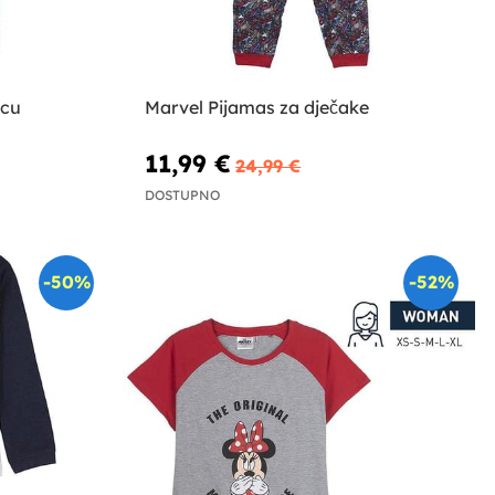
icu
Marvel Pijamas za dječake
11,99 €
24,99 €
DOSTUPNO
-50%
-52%