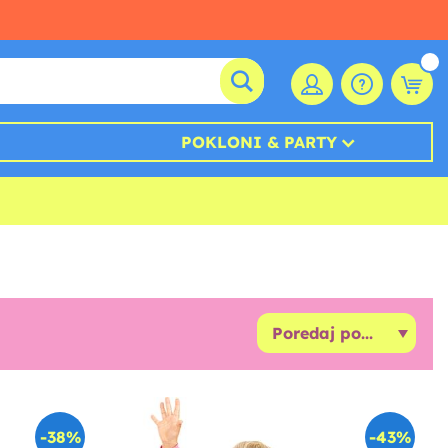
POKLONI & PARTY
-38%
-43%