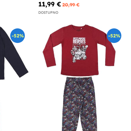
11,99 €
20,99 €
DOSTUPNO
-52%
-52%