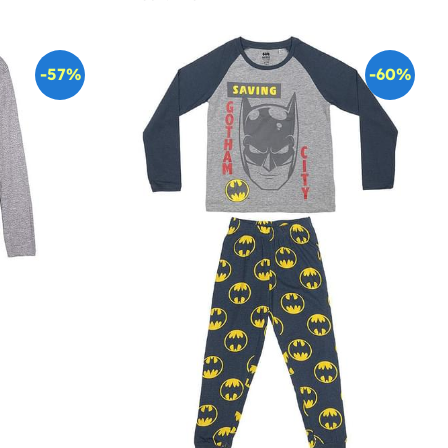
-57%
-60%