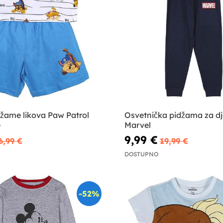
džame likova Paw Patrol
Osvetnička pidžama za dj
e
Marvel
9,99 €
6,99 €
19,99 €
DOSTUPNO
-52%