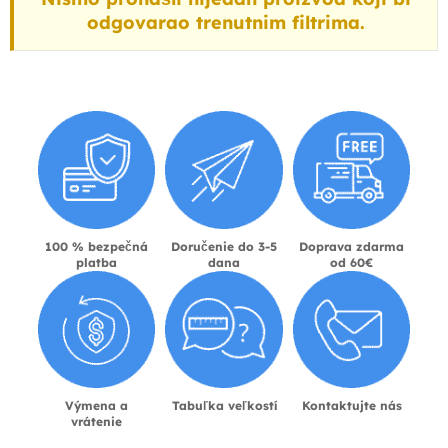
odgovarao trenutnim filtrima.
100 % bezpečná
Doručenie do 3-5
Doprava zdarma
platba
dana
od 60€
Výmena a
Tabuľka veľkostí
Kontaktujte nás
vrátenie