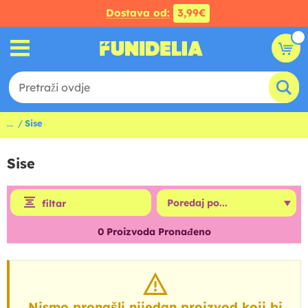
Dostava od:
3,99€
...
Sise
Sise
filtar
0
Proizvoda Pronađeno
Nismo pronašli nijedan proizvod koji bi