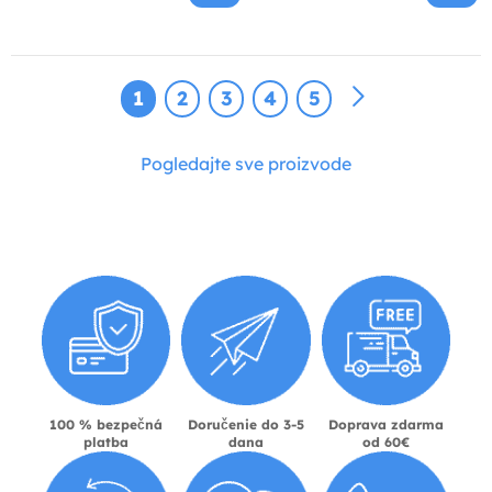
1
2
3
4
5
Pogledajte sve proizvode
100 % bezpečná
Doručenie do 3-5
Doprava zdarma
platba
dana
od 60€