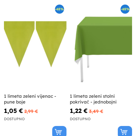
-65%
-65%
1 limeta zeleni vijenac -
1 limeta zeleni stolni
pune boje
pokrivač - jednobojni
1,05 €
1,22 €
2,99 €
3,49 €
DOSTUPNO
DOSTUPNO