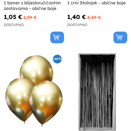
1 baner s blijedoružičastim
1 crni Stolnjak - obične boje
zastavama - obične boje
1,05 €
1,40 €
2,99 €
3,49 €
DOSTUPNO
DOSTUPNO
-60%