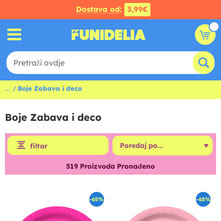
Dostava od:
3,99€
...
Boje Zabava i deco
Boje Zabava i deco
filtar
519
Proizvoda Pronađeno
-65%
-65%