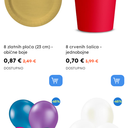
8 zlatnih ploča (23 cm) -
8 crvenih šalica -
obične boje
jednobojne
0,87 €
0,70 €
2,49 €
1,99 €
DOSTUPNO
DOSTUPNO
-65%
-65%