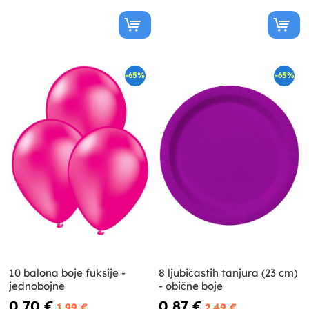
-65%
-65%
10 balona boje fuksije -
8 ljubičastih tanjura (23 cm)
jednobojne
- obične boje
0,70 €
0,87 €
1,99 €
2,49 €