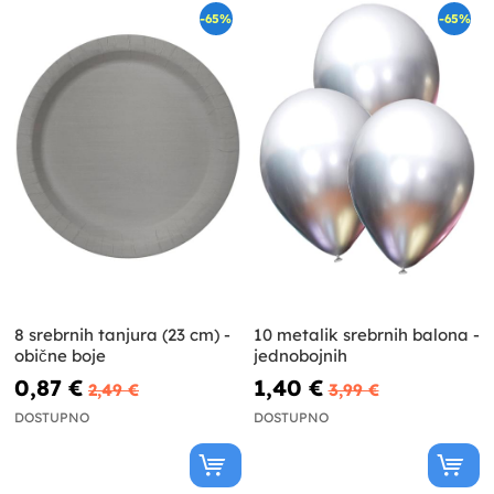
-65%
-65%
8 srebrnih tanjura (23 cm) -
10 metalik srebrnih balona -
obične boje
jednobojnih
0,87 €
1,40 €
2,49 €
3,99 €
DOSTUPNO
DOSTUPNO