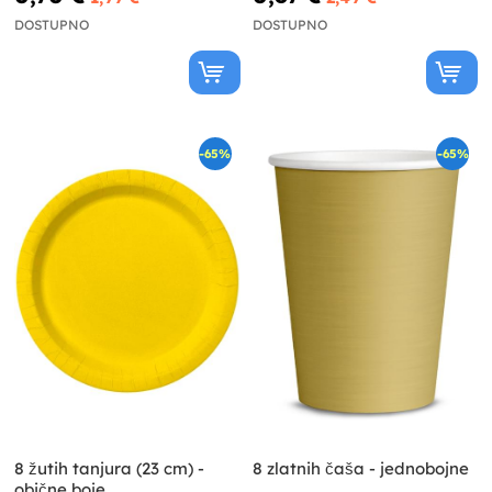
DOSTUPNO
DOSTUPNO
-65%
-65%
8 žutih tanjura (23 cm) -
8 zlatnih čaša - jednobojne
obične boje