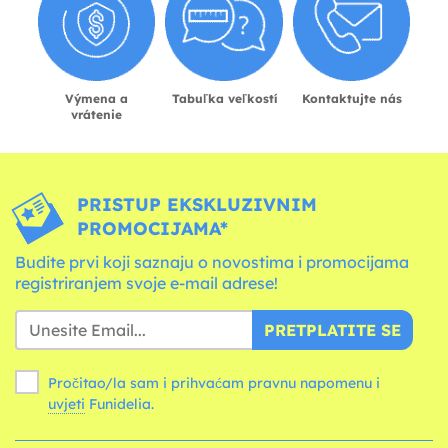
Výmena a
Tabuľka veľkostí
Kontaktujte nás
vrátenie
PRISTUP EKSKLUZIVNIM
PROMOCIJAMA*
Budite prvi koji saznaju o novostima i promocijama
registriranjem svoje e-mail adrese!
PRETPLATITE SE
Pročitao/la sam i prihvaćam pravnu napomenu i
uvjeti
Funidelia.