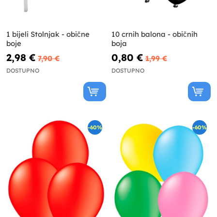
1 bijeli Stolnjak - obične
10 crnih balona - običnih
boje
boja
2,98 €
0,80 €
7,90 €
1,99 €
DOSTUPNO
DOSTUPNO
-60%
-60%