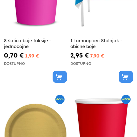
8 šalica boje fuksije -
1 tamnoplavi Stolnjak -
jednobojne
obične boje
0,70 €
2,95 €
1,99 €
7,90 €
DOSTUPNO
DOSTUPNO
-65%
-65%