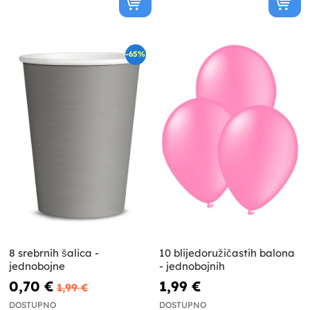
-65%
8 srebrnih šalica -
10 blijedoružičastih balona
jednobojne
- jednobojnih
0,70 €
1,99 €
1,99 €
DOSTUPNO
DOSTUPNO