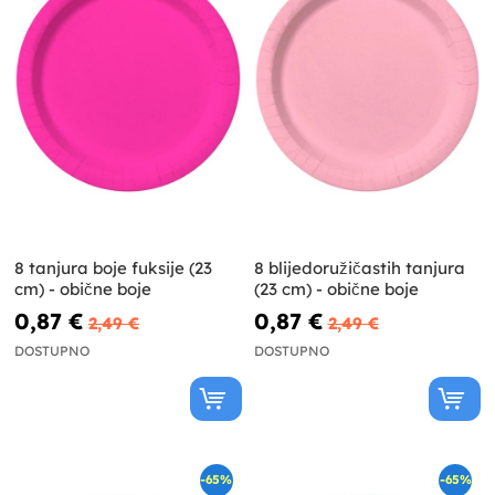
8 tanjura boje fuksije (23
8 blijedoružičastih tanjura
cm) - obične boje
(23 cm) - obične boje
0,87 €
0,87 €
2,49 €
2,49 €
DOSTUPNO
DOSTUPNO
-65%
-65%