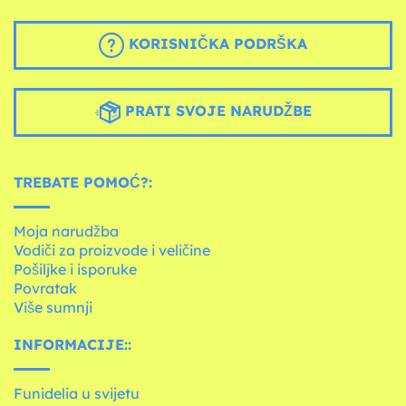
KORISNIČKA PODRŠKA
PRATI SVOJE NARUDŽBE
TREBATE POMOĆ?:
Moja narudžba
Vodiči za proizvode i veličine
Pošiljke i isporuke
Povratak
Više sumnji
INFORMACIJE::
Funidelia u svijetu