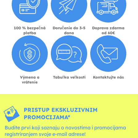
100 % bezpečná
Doručenie do 3-5
Doprava zdarma
platba
dana
od 60€
Výmena a
Tabuľka veľkostí
Kontaktujte nás
vrátenie
PRISTUP EKSKLUZIVNIM
PROMOCIJAMA*
Budite prvi koji saznaju o novostima i promocijama
registriranjem svoje e-mail adrese!