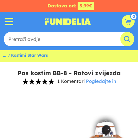
Dostava od:
3,99€
0
...
Kostimi Star Wars
Pas kostim BB-8 - Ratovi zvijezda
1 Komentari
Pogledajte ih