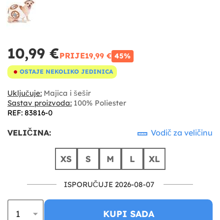
10,99 €
PRIJE
19,99 €
45%
OSTAJE NEKOLIKO JEDINICA
Uključuje:
Majica i šešir
Sastav proizvoda:
100% Poliester
REF: 83816-0
VELIČINA:
Vodič za veličinu
XS
S
M
L
XL
ISPORUČUJE 2026-08-07
KUPI SADA