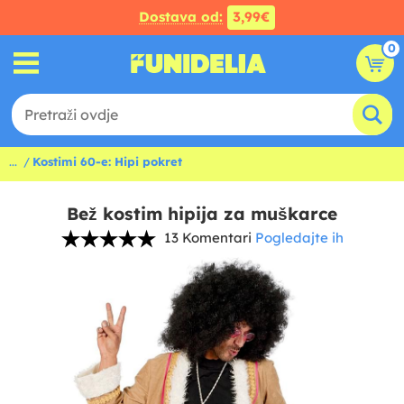
Dostava od:
3,99€
0
...
Kostimi 60-e: Hipi pokret
Bež kostim hipija za muškarce
13 Komentari
Pogledajte ih