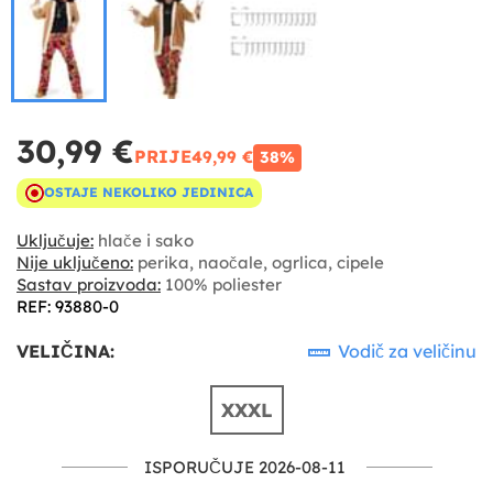
30,99 €
PRIJE
49,99 €
38%
OSTAJE NEKOLIKO JEDINICA
Uključuje:
hlače i sako
Nije uključeno:
perika, naočale, ogrlica, cipele
Sastav proizvoda:
100% poliester
REF: 93880-0
VELIČINA:
Vodič za veličinu
XXXL
ISPORUČUJE 2026-08-11