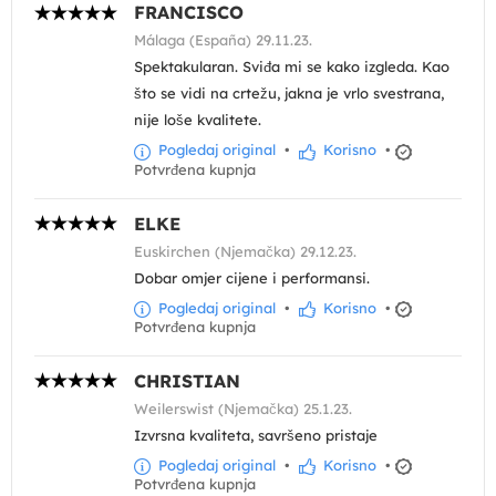
FRANCISCO
Málaga (España) 29.11.23.
Spektakularan. Sviđa mi se kako izgleda. Kao
što se vidi na crtežu, jakna je vrlo svestrana,
nije loše kvalitete.
Pogledaj original
•
Korisno
•
Potvrđena kupnja
ELKE
Euskirchen (Njemačka) 29.12.23.
Dobar omjer cijene i performansi.
Pogledaj original
•
Korisno
•
Potvrđena kupnja
CHRISTIAN
Weilerswist (Njemačka) 25.1.23.
Izvrsna kvaliteta, savršeno pristaje
Pogledaj original
•
Korisno
•
Potvrđena kupnja