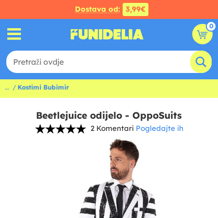
Dostava od:
3,99€
0
...
Kostimi Bubimir
Beetlejuice odijelo - OppoSuits
2 Komentari
Pogledajte ih