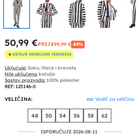
50,99 €
PRIJE
99,99 €
49%
OSTAJE NEKOLIKO JEDINICA
Uključuje:
Sako, hlače i kravata
Nije uključeno:
košulja
Sastav proizvoda:
100% poliester
REF: 125146-0
VELIČINA:
Vodič za veličinu
48
50
54
56
58
62
ISPORUČUJE 2026-08-11