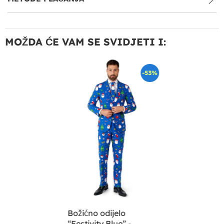
MOŽDA ĆE VAM SE SVIDJETI I:
-53%
Božićno odijelo
“Festivity Blue” -