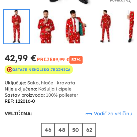
Povećaj
42,99 €
PRIJE
89,99 €
52%
OSTAJE NEKOLIKO JEDINICA
Uključuje:
Sako, hlače i kravata
Nije uključeno:
Košulja i cipele
Sastav proizvoda:
100% poliester
REF: 122016-0
VELIČINA:
Vodič za veličinu
46
48
50
62