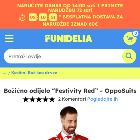
NARUČITE DANAS DO 14:00 sati I PRIMITE
NARUDŽBU 72 sati
* BESPLATNA DOSTAVA ZA
:
:
05
10
50
NARUDŽBE IZNAD 60€
0
...
Kostimi Božićno drvce
Božićno odijelo “Festivity Red” - OppoSuits
2 Komentari
Pogledajte ih