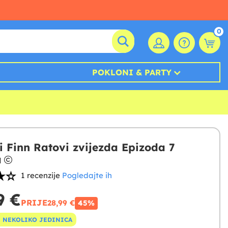
0
POKLONI & PARTY
i Finn Ratovi zvijezda Epizoda 7
a
1 recenzije
Pogledajte ih
9 €
PRIJE
28,99 €
45%
 NEKOLIKO JEDINICA