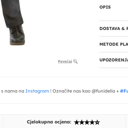
OPIS
DOSTAVA & 
METODE PL
UPOZORENJA
Povećaj
je s nama na
Instagram
! Označite nas kao @funidelia +
#Fu
Cjelokupna ocjena: