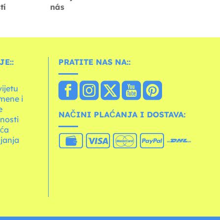
tí
nás
E::
PRATITE NAS NA::
vijetu
mene i
e
NAČINI PLAĆANJA I DOSTAVA:
tnosti
ića
janja