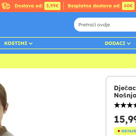
Dostava od:
3,99€
Besplatna dostava od:
60€
KOSTIMI
DODACI
Dječac
Nošnj
15,9
OSTAJE