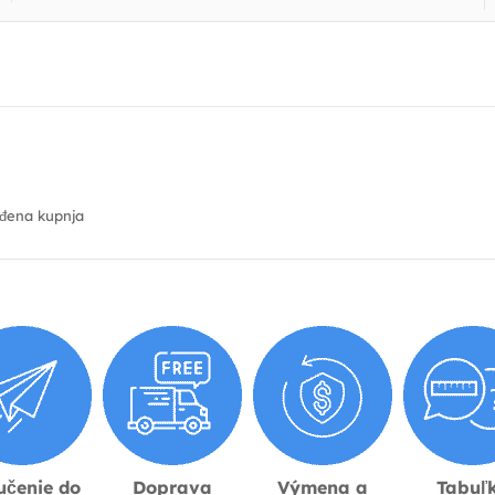
đena kupnja
učenie do
Doprava
Výmena a
Tabuľ