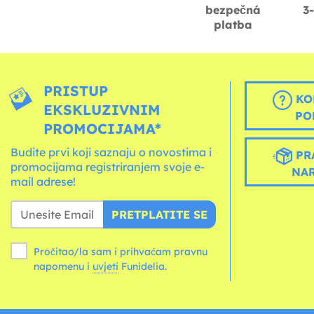
bezpečná
3
platba
PRISTUP
KO
EKSKLUZIVNIM
PO
PROMOCIJAMA*
Budite prvi koji saznaju o novostima i
PR
promocijama registriranjem svoje e-
NA
mail adrese!
PRETPLATITE SE
Pročitao/la sam i prihvaćam pravnu
napomenu i
uvjeti
Funidelia.