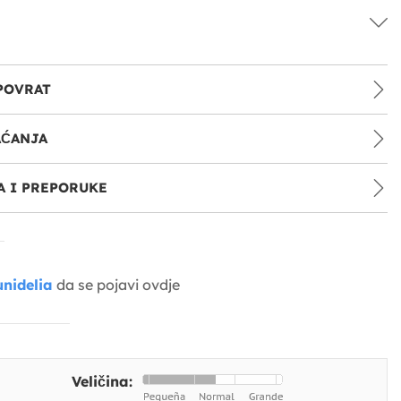
POVRAT
AĆANJA
 I PREPORUKE
nidelia
da se pojavi ovdje
Veličina: