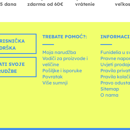
-5 dana
zdarma od 60€
vrátenie
veľkos
TREBATE POMOĆ?:
INFORMACIJ
RISNIČKA
DRŠKA
Moja narudžba
Funidelia u s
Vodiči za proizvode i
Pravne napo
ATI SVOJE
veličine
Uvjeti prodaj
Pošiljke i isporuke
Pravila priva
RUDŽBE
Povratak
Pravila kolač
Više sumnji
Pravo odusta
Sitemap
O nama