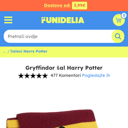
Dostava od:
3,99€
0
...
Šalovi Harry Potter
Gryffindor šal Harry Potter
477 Komentari
Pogledajte ih