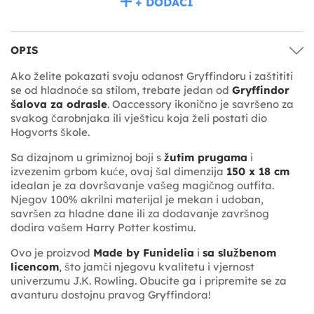
+ DODACI
OPIS
Ako želite pokazati svoju odanost Gryffindoru i zaštititi
se od hladnoće sa stilom, trebate jedan od
Gryffindor
šalova za odrasle
. Oaccessory ikonično je savršeno za
svakog čarobnjaka ili vješticu koja želi postati dio
Hogvorts škole.
Sa dizajnom u grimiznoj boji s
žutim prugama
i
izvezenim grbom kuće, ovaj šal dimenzija
150 x 18 cm
idealan je za dovršavanje vašeg magičnog outfita.
Njegov 100% akrilni materijal je mekan i udoban,
savršen za hladne dane ili za dodavanje završnog
dodira vašem Harry Potter kostimu.
Ovo je proizvod
Made by Funidelia
i
sa službenom
licencom
, što jamči njegovu kvalitetu i vjernost
univerzumu J.K. Rowling. Obucite ga i pripremite se za
avanturu dostojnu pravog Gryffindora!