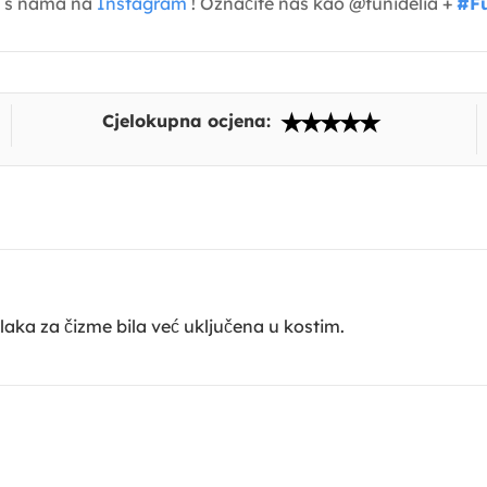
je s nama na
Instagram
! Označite nas kao @funidelia +
#Fu
Cjelokupna ocjena:
avlaka za čizme bila već uključena u kostim.