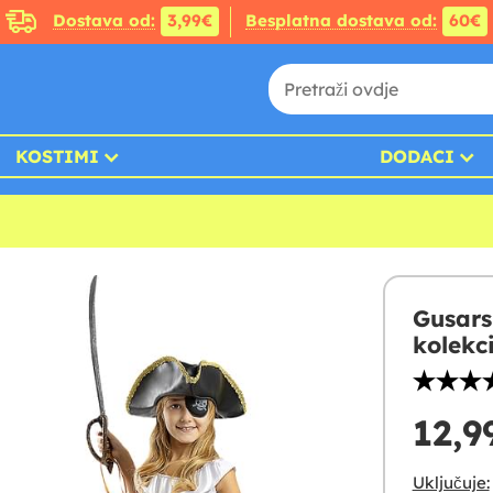
Dostava od:
3,99€
Besplatna dostava od:
60€
KOSTIMI
DODACI
Gusars
kolekc
12,9
Uključuje: