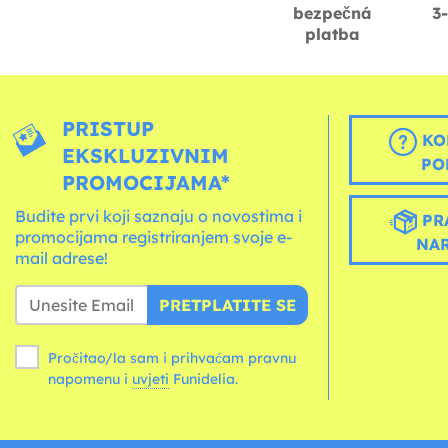
bezpečná
3
platba
PRISTUP
KO
EKSKLUZIVNIM
PO
PROMOCIJAMA*
Budite prvi koji saznaju o novostima i
PR
promocijama registriranjem svoje e-
NA
mail adrese!
PRETPLATITE SE
Pročitao/la sam i prihvaćam pravnu
napomenu i
uvjeti
Funidelia.