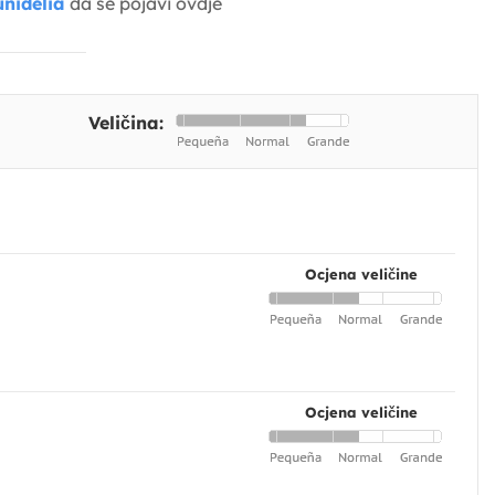
nidelia
da se pojavi ovdje
Veličina:
Ocjena veličine
Ocjena veličine