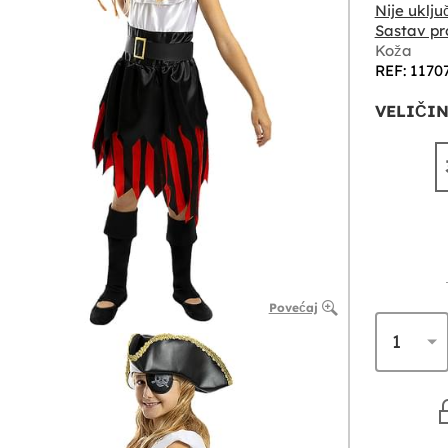
Nije uklju
Sastav pr
Koža
REF: 1170
VELIČIN
Povećaj