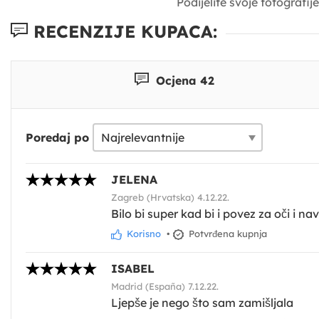
Podijelite svoje fotografi
RECENZIJE KUPACA:
Ocjena 42
Poredaj po
JELENA
Zagreb (Hrvatska) 4.12.22.
Bilo bi super kad bi i povez za oči i n
Korisno
•
Potvrđena kupnja
ISABEL
Madrid (España) 7.12.22.
Ljepše je nego što sam zamišljala