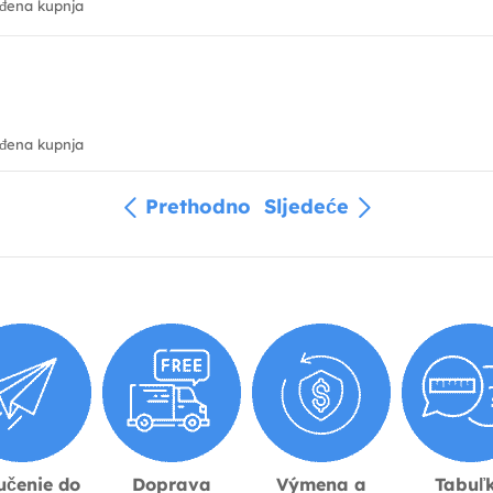
đena kupnja
đena kupnja
Prethodno
Sljedeće
učenie do
Doprava
Výmena a
Tabuľ