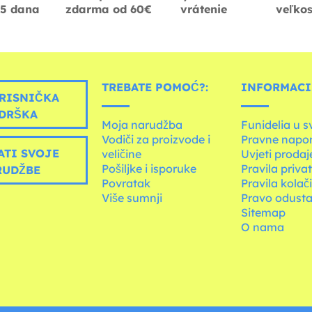
-5 dana
zdarma od 60€
vrátenie
veľkos
TREBATE POMOĆ?:
INFORMACIJ
RISNIČKA
DRŠKA
Moja narudžba
Funidelia u s
Vodiči za proizvode i
Pravne napo
ATI SVOJE
veličine
Uvjeti prodaj
Pošiljke i isporuke
Pravila priva
RUDŽBE
Povratak
Pravila kolač
Više sumnji
Pravo odusta
Sitemap
O nama