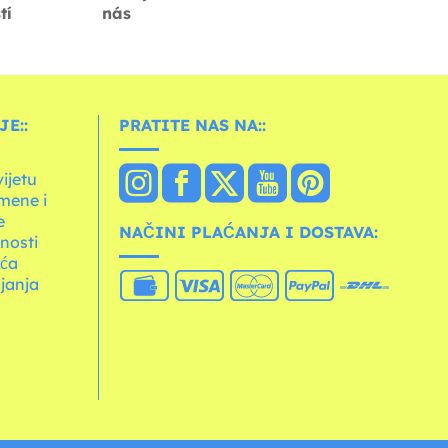
tí
nás
E::
PRATITE NAS NA::
vijetu
mene i
e
NAČINI PLAĆANJA I DOSTAVA:
tnosti
ića
janja