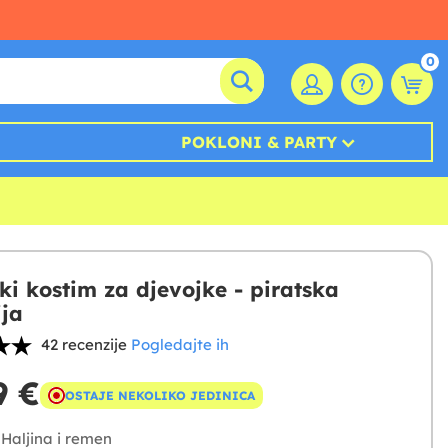
0
POKLONI & PARTY
ki kostim za djevojke - piratska
ija
42 recenzije
Pogledajte ih
9 €
OSTAJE NEKOLIKO JEDINICA
Haljina i remen