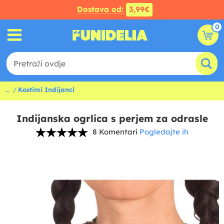
Dostava od:
3,99€
0
...
Kostimi Indijanci
Indijanska ogrlica s perjem za odrasle
8 Komentari
Pogledajte ih