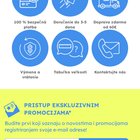
100 % bezpečná
Doručenie do 3-5
Doprava zdarma
platba
dana
od 60€
Výmena a
Tabuľka veľkostí
Kontaktujte nás
vrátenie
PRISTUP EKSKLUZIVNIM
PROMOCIJAMA*
Budite prvi koji saznaju o novostima i promocijama
registriranjem svoje e-mail adrese!