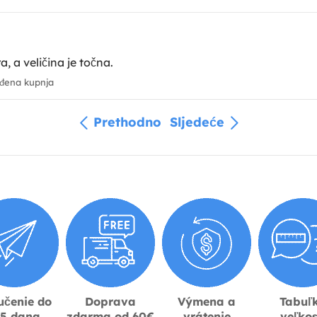
, a veličina je točna.
đena kupnja
Prethodno
Sljedeće
učenie do
Doprava
Výmena a
Tabuľ
-5 dana
zdarma od 60€
vrátenie
veľkos