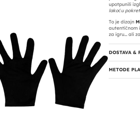
upotpunili iz
lakoću pokre
To je dizajn
M
autentičnom i
za igru... ali
DOSTAVA & 
METODE PL