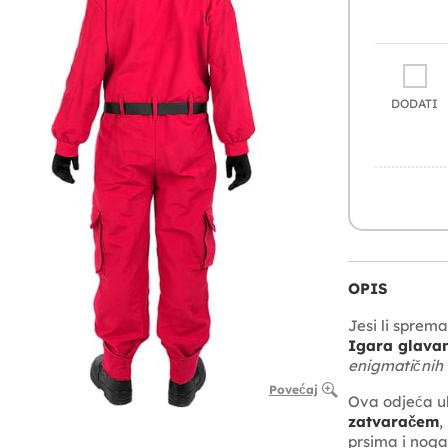
DODATI
OPIS
Jesi li sprem
Igara glava
enigmatičnih
Povećaj
Ova odjeća u
zatvaračem
,
prsima i noga