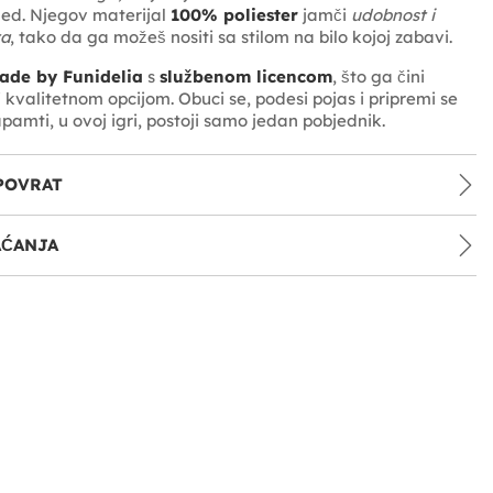
gled. Njegov materijal
100% poliester
jamči
udobnost i
ta
, tako da ga možeš nositi sa stilom na bilo kojoj zabavi.
ade by Funidelia
s
službenom licencom
, što ga čini
 kvalitetnom opcijom. Obuci se, podesi pojas i pripremi se
 zapamti, u ovoj igri, postoji samo jedan pobjednik.
POVRAT
AĆANJA