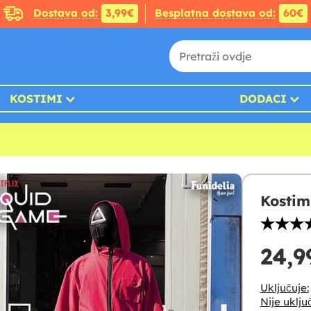
Dostava od:
3,99€
Besplatna dostava od:
60€
KOSTIMI
DODACI
Kostim
24,9
Uključuje:
Nije uklju