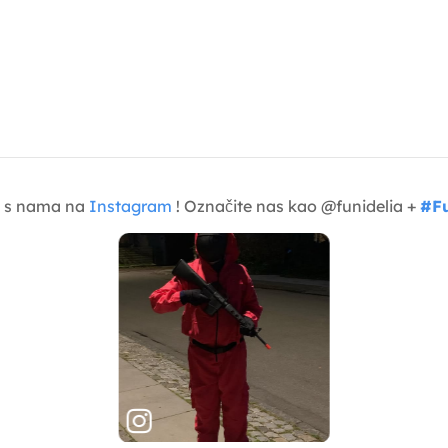
je s nama na
Instagram
! Označite nas kao @funidelia +
#Fu