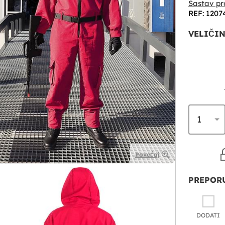
Sastav pr
REF: 1207
VELIČIN
Povećaj
PREPORU
DODATI