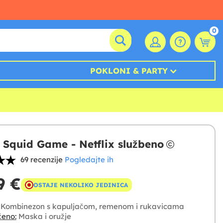
0
POKLONI & PARTY
 Squid Game - Netflix službeno
69 recenzije
Pogledajte ih
9 €
OSTAJE NEKOLIKO JEDINICA
Kombinezon s kapuljačom, remenom i rukavicama
čeno:
Maska i oružje