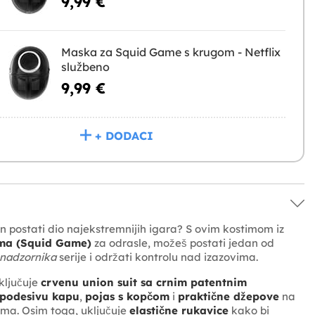
9,99 €
Maska za Squid Game s krugom - Netflix
službeno
9,99 €
+ DODACI
an postati dio najekstremnijih igara? S ovim kostimom iz
ma (Squid Game)
za odrasle, možeš postati jedan od
 nadzornika
serije i održati kontrolu nad izazovima.
ključuje
crvenu union suit sa crnim patentnim
podesivu kapu
,
pojas s kopčom
i
praktične džepove
na
ma. Osim toga, uključuje
elastične rukavice
kako bi