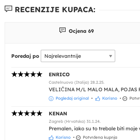
RECENZIJE KUPACA:
Ocjena 69
Poredaj po
ENRICO
Castelnuovo (Italija) 28.2.25.
VELIČINA M/L MALO MALA, POJAS P
Pogledaj original
•
Korisno
•
Potvr
KENAN
Zagreb (Hrvatska) 31.1.24.
Premalen, iako su to trebale biti moje v
Korisno
•
Potvrđena kupnja