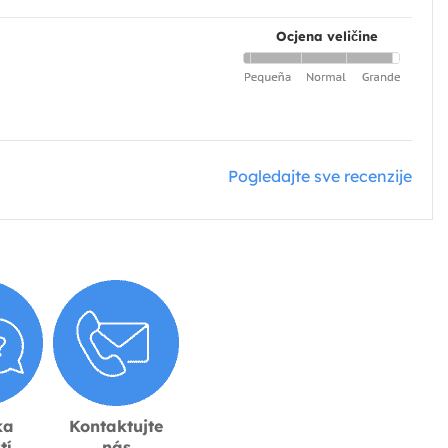
Ocjena veličine
Pogledajte sve recenzije
ka
Kontaktujte
tí
nás