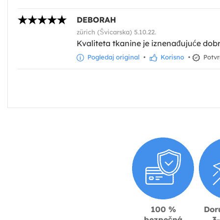
DEBORAH
zürich (Švicarska) 5.10.22.
Kvaliteta tkanine je iznenađujuće dobra
Pogledaj original
•
Korisno
•
Potvr
100 %
Dor
bezpečná
3