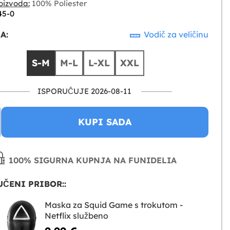
oizvoda:
100% Poliester
45-0
A:
Vodič za veličinu
S-M
M-L
L-XL
XXL
ISPORUČUJE 2026-08-11
KUPI SADA
100% SIGURNA KUPNJA NA FUNIDELIA
ČENI PRIBOR::
Maska za Squid Game s trokutom -
Netflix službeno