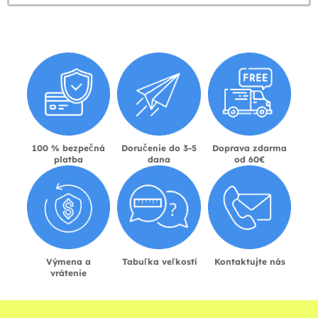
100 % bezpečná
Doručenie do 3-5
Doprava zdarma
platba
dana
od 60€
Výmena a
Tabuľka veľkostí
Kontaktujte nás
vrátenie