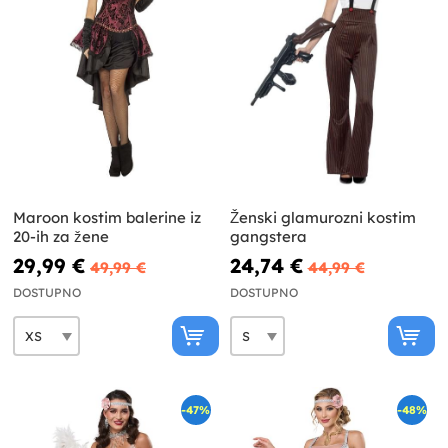
Maroon kostim balerine iz
Ženski glamurozni kostim
20-ih za žene
gangstera
29,99 €
24,74 €
49,99 €
44,99 €
DOSTUPNO
DOSTUPNO
-47%
-48%