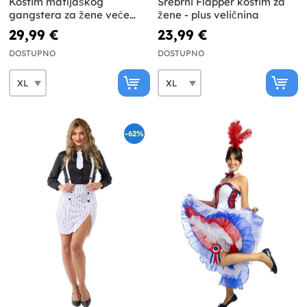
Kostim mafijaškog
Srebrni Flapper kostim za
gangstera za žene veće
žene - plus veličnina
veličine
29,99 €
23,99 €
DOSTUPNO
DOSTUPNO
-62%