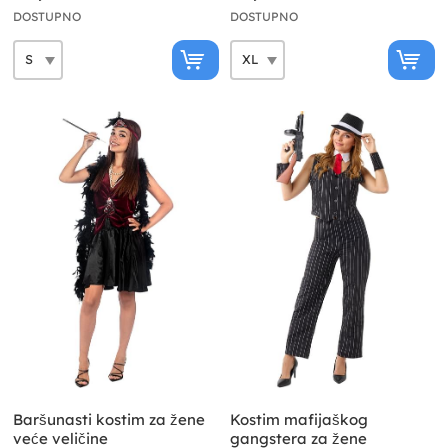
DOSTUPNO
DOSTUPNO
Baršunasti kostim za žene
Kostim mafijaškog
veće veličine
gangstera za žene