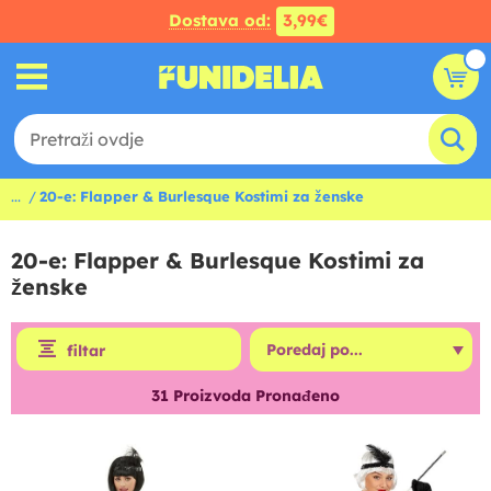
Dostava od:
3,99€
...
20-e: Flapper & Burlesque Kostimi za ženske
20-e: Flapper & Burlesque Kostimi za
ženske
filtar
31
Proizvoda Pronađeno