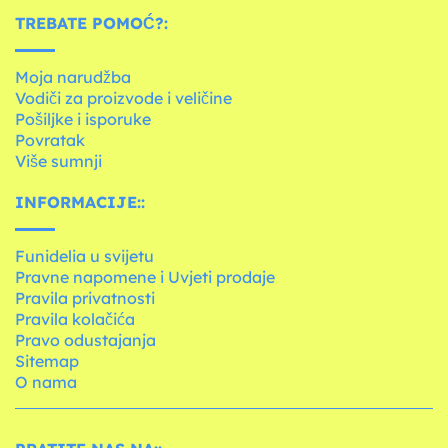
TREBATE POMOĆ?:
Moja narudžba
Vodiči za proizvode i veličine
Pošiljke i isporuke
Povratak
Više sumnji
INFORMACIJE::
Funidelia u svijetu
Pravne napomene i Uvjeti prodaje
Pravila privatnosti
Pravila kolačića
Pravo odustajanja
Sitemap
O nama