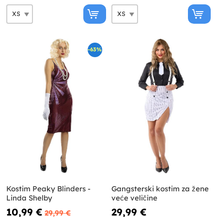
-63%
Kostim Peaky Blinders -
Gangsterski kostim za žene
Linda Shelby
veće veličine
10,99 €
29,99 €
29,99 €