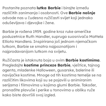
Postanite poznata
lutka Barbie
i birajte između
različitih zanimanja i osobnosti. Ove
Barbie nošnje
odvode nas u čudesno ružičasti svijet koji jednako
oduševljava i djevojke i žene.
Barbie je rođena 1959. godine kroz ruke američke
poduzetnice Ruth Handler, supruga suosnivača Mattela
Elliota Handlera. Inspirirana još jednom njemačkom
lutkom, Barbie se smatra najpoznatijom i
najprodavanijom lutkom na svijetu.
Ružičasta je istaknuta boja u ovim
Barbie kostimima
.
Pregledajte
kostime princeze Barbie
, vještice, tajnog
agenta, mladenke Halloween, gusarske, balerine ili
navijačke kostime. Mnoge od tih kostima temelje se na
različitim likovima koji su se pojavili u animiranim
serijama i filmovima u kojima glumi Barbie. Također,
pronađite plavuše i perike u tonovima u obliku ruže
kako biste dovršili svoj izgled.