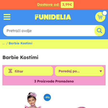
Dostava od:
3,99€
...
Barbie Kostimi
Barbie Kostimi
filtar
3
Proizvoda Pronađeno
-9%