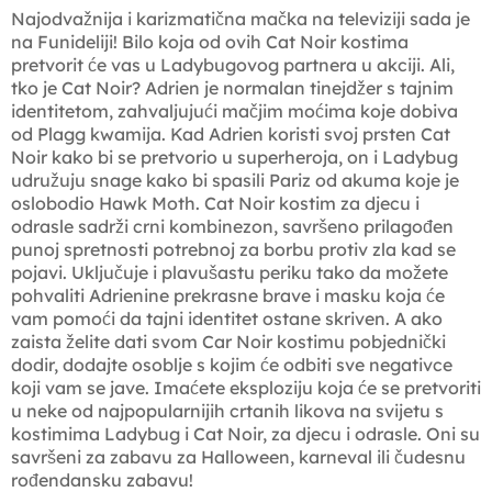
Najodvažnija i karizmatična mačka na televiziji sada je
na Funideliji! Bilo koja od ovih Cat Noir kostima
pretvorit će vas u Ladybugovog partnera u akciji. Ali,
tko je Cat Noir? Adrien je normalan tinejdžer s tajnim
identitetom, zahvaljujući mačjim moćima koje dobiva
od Plagg kwamija. Kad Adrien koristi svoj prsten Cat
Noir kako bi se pretvorio u superheroja, on i Ladybug
udružuju snage kako bi spasili Pariz od akuma koje je
oslobodio Hawk Moth. Cat Noir kostim za djecu i
odrasle sadrži crni kombinezon, savršeno prilagođen
punoj spretnosti potrebnoj za borbu protiv zla kad se
pojavi. Uključuje i plavušastu periku tako da možete
pohvaliti Adrienine prekrasne brave i masku koja će
vam pomoći da tajni identitet ostane skriven. A ako
zaista želite dati svom Car Noir kostimu pobjednički
dodir, dodajte osoblje s kojim će odbiti sve negativce
koji vam se jave. Imaćete eksploziju koja će se pretvoriti
u neke od najpopularnijih crtanih likova na svijetu s
kostimima Ladybug i Cat Noir, za djecu i odrasle. Oni su
savršeni za zabavu za Halloween, karneval ili čudesnu
rođendansku zabavu!