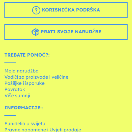
KORISNIČKA PODRŠKA
PRATI SVOJE NARUDŽBE
TREBATE POMOĆ?:
Moja narudžba
Vodiči za proizvode i veličine
Pošiljke i isporuke
Povratak
Više sumnji
INFORMACIJE::
Funidelia u svijetu
Pravne napomene i Uvjeti prodaje