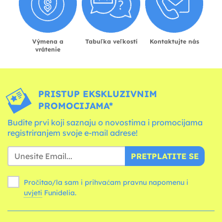
Výmena a
Tabuľka veľkostí
Kontaktujte nás
vrátenie
PRISTUP EKSKLUZIVNIM
PROMOCIJAMA*
Budite prvi koji saznaju o novostima i promocijama
registriranjem svoje e-mail adrese!
PRETPLATITE SE
Pročitao/la sam i prihvaćam pravnu napomenu i
uvjeti
Funidelia.