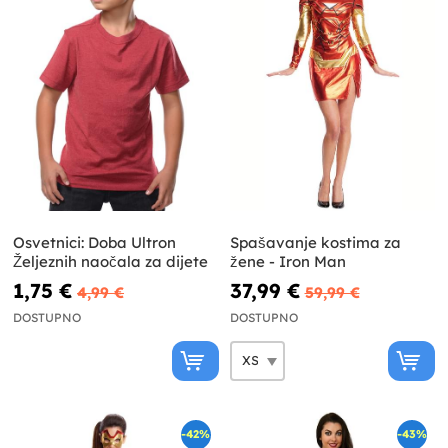
Osvetnici: Doba Ultron
Spašavanje kostima za
Željeznih naočala za dijete
žene - Iron Man
1,75 €
37,99 €
4,99 €
59,99 €
DOSTUPNO
DOSTUPNO
-42%
-43%