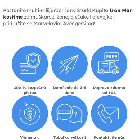
Postanite multi-milijarder Tony Stark! Kupite
Iron Man
kostime
za muškarce, žene, dječake i djevojke i
pridružite se Marvelovim Avengersima!
100 % bezpečná
Doručenie do 3-5
Doprava zdarma
platba
dana
od 60€
Výmena a
Tabuľka veľkostí
Kontaktujte nás