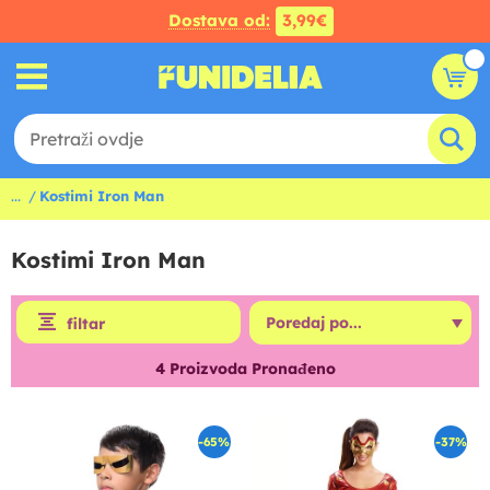
Dostava od:
3,99€
...
Kostimi Iron Man
Kostimi Iron Man
filtar
4
Proizvoda Pronađeno
-65%
-37%