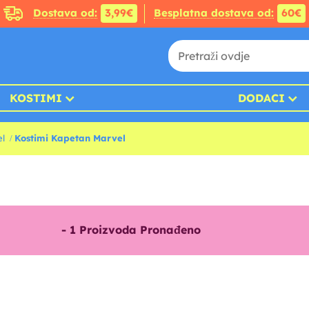
Dostava od:
3,99€
Besplatna dostava od:
60€
KOSTIMI
DODACI
el
Kostimi Kapetan Marvel
-
1
Proizvoda Pronađeno