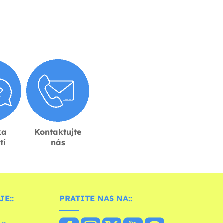
ka
Kontaktujte
tí
nás
E::
PRATITE NAS NA::