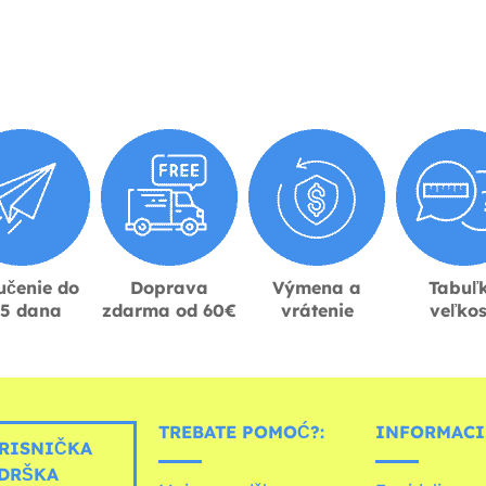
učenie do
Doprava
Výmena a
Tabuľ
-5 dana
zdarma od 60€
vrátenie
veľkos
TREBATE POMOĆ?:
INFORMACIJ
RISNIČKA
DRŠKA