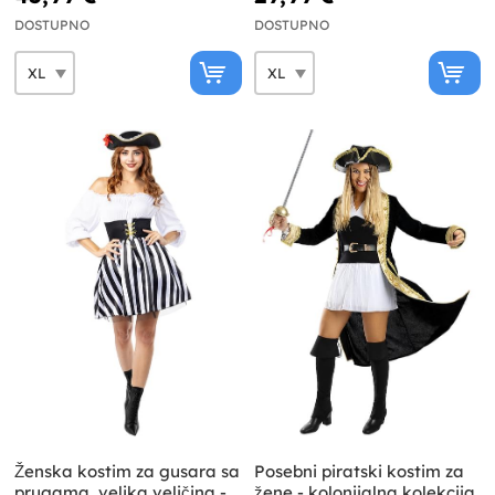
DOSTUPNO
DOSTUPNO
Ženska kostim za gusara sa
Posebni piratski kostim za
prugama, velika veličina -
žene - kolonijalna kolekcija