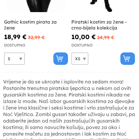
Gothic kostim pirata za
Piratski kostim za žene -
žene
crno-bijela kolekcija
18,99 €
10,00 €
32,99 €
24,99 €
DOSTUPNO
DOSTUPNO
Vrijeme je da se ukrcate i isplovite na sedam mora!
Postanite trenutna piratska ljepotica u nekom od ovih
gusarskih kostima za žene. Piratski kostimi nikada ne
izlaze iz mode. Naš izbor gusarskih kostima za djevojke
i žene ima klasične i seksi kostime i vrlo zastrašujuće za
Noć Vještica. Zombi gusari također uživaju u zabavi, pa
odaberite jedan od naših zastrašujućih gusarskih
kostima; ili samo navucite košulju, povez za oko i
ponesite mačetu za jednostavan i lak kostim za Noć