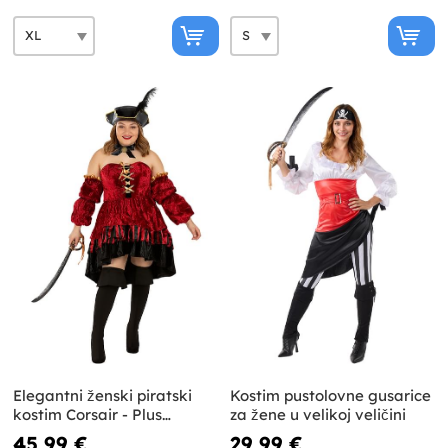
Elegantni ženski piratski
Kostim pustolovne gusarice
kostim Corsair - Plus
za žene u velikoj veličini
veličina
45,99 €
29,99 €