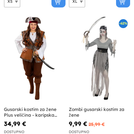
-62%
Gusarski kostim za žene
Zombi gusarski kostim za
Plus veličina - karipska
žene
kolekcija
34,99 €
9,99 €
25,99 €
DOSTUPNO
DOSTUPNO