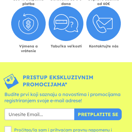
platba
dana
od 60€
Výmena a
Tabuľka veľkostí
Kontaktujte nás
vrátenie
PRISTUP EKSKLUZIVNIM
PROMOCIJAMA*
Budite prvi koji saznaju o novostima i promocijama
registriranjem svoje e-mail adrese!
PRETPLATITE SE
Pročitao/la sam i prihvaćam pravnu napomenu i