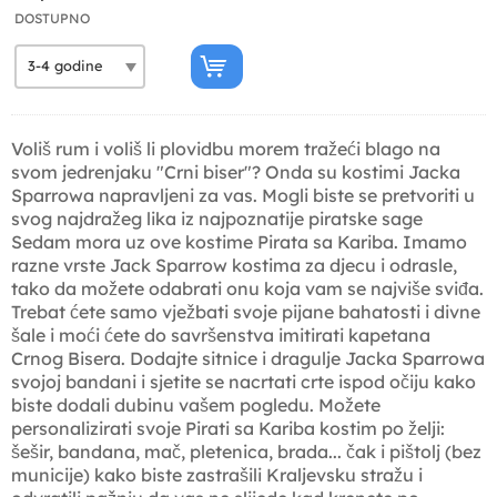
DOSTUPNO
Voliš rum i voliš li plovidbu morem tražeći blago na
svom jedrenjaku "Crni biser"? Onda su kostimi Jacka
Sparrowa napravljeni za vas. Mogli biste se pretvoriti u
svog najdražeg lika iz najpoznatije piratske sage
Sedam mora uz ove kostime Pirata sa Kariba. Imamo
razne vrste Jack Sparrow kostima za djecu i odrasle,
tako da možete odabrati onu koja vam se najviše sviđa.
Trebat ćete samo vježbati svoje pijane bahatosti i divne
šale i moći ćete do savršenstva imitirati kapetana
Crnog Bisera. Dodajte sitnice i dragulje Jacka Sparrowa
svojoj bandani i sjetite se nacrtati crte ispod očiju kako
biste dodali dubinu vašem pogledu. Možete
personalizirati svoje Pirati sa Kariba kostim po želji:
šešir, bandana, mač, pletenica, brada... čak i pištolj (bez
municije) kako biste zastrašili Kraljevsku stražu i