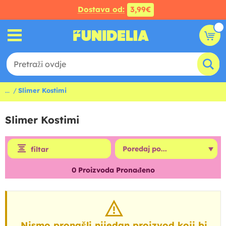
Dostava od:
3,99€
...
Slimer Kostimi
Slimer Kostimi
filtar
0
Proizvoda Pronađeno
Nismo pronašli nijedan proizvod koji bi