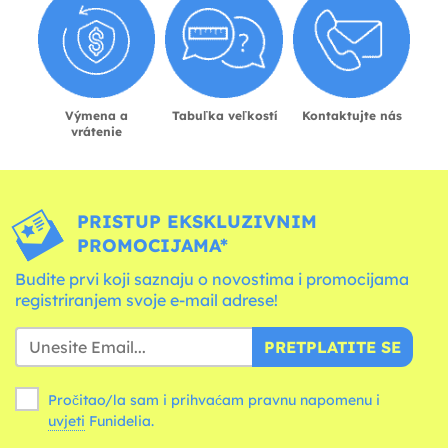
Výmena a
Tabuľka veľkostí
Kontaktujte nás
vrátenie
PRISTUP EKSKLUZIVNIM
PROMOCIJAMA*
Budite prvi koji saznaju o novostima i promocijama
registriranjem svoje e-mail adrese!
PRETPLATITE SE
Pročitao/la sam i prihvaćam pravnu napomenu i
uvjeti
Funidelia.