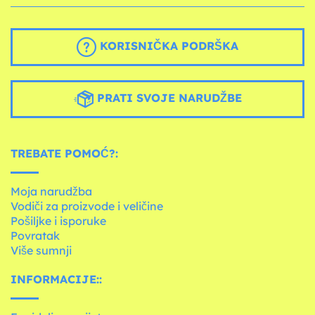
KORISNIČKA PODRŠKA
PRATI SVOJE NARUDŽBE
TREBATE POMOĆ?:
Moja narudžba
Vodiči za proizvode i veličine
Pošiljke i isporuke
Povratak
Više sumnji
INFORMACIJE::