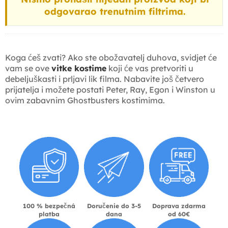
odgovarao trenutnim filtrima.
Koga ćeš zvati? Ako ste obožavatelj duhova, svidjet će
vam se ove
vitke kostime
koji će vas pretvoriti u
debeljuškasti i prljavi lik filma. Nabavite još četvero
prijatelja i možete postati Peter, Ray, Egon i Winston u
ovim zabavnim Ghostbusters kostimima.
100 % bezpečná
Doručenie do 3-5
Doprava zdarma
platba
dana
od 60€