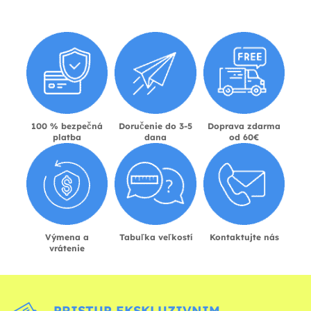
100 % bezpečná
Doručenie do 3-5
Doprava zdarma
platba
dana
od 60€
Výmena a
Tabuľka veľkostí
Kontaktujte nás
vrátenie
PRISTUP EKSKLUZIVNIM