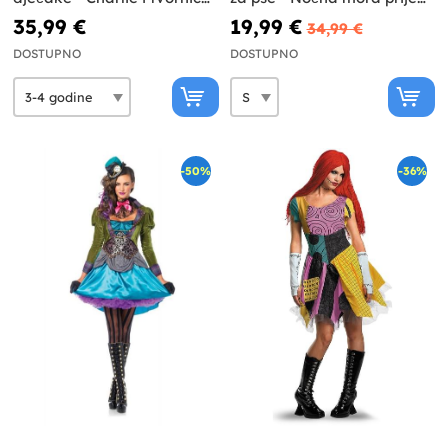
čokolade
Božića
35,99 €
19,99 €
34,99 €
DOSTUPNO
DOSTUPNO
-50%
-36%