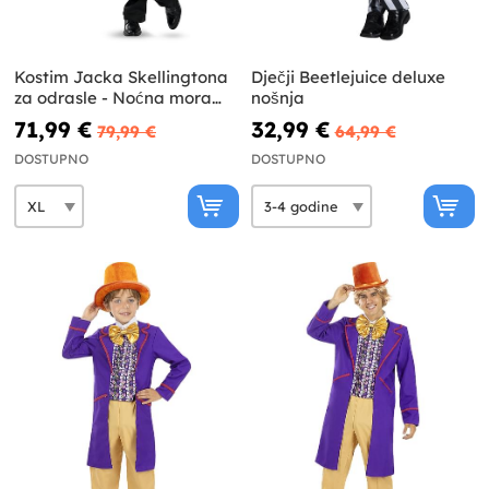
Kostim Jacka Skellingtona
Dječji Beetlejuice deluxe
za odrasle - Noćna mora
nošnja
prije Božića
71,99 €
32,99 €
79,99 €
64,99 €
DOSTUPNO
DOSTUPNO