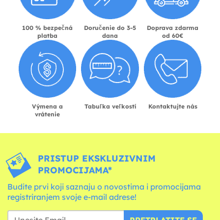
100 % bezpečná
Doručenie do 3-5
Doprava zdarma
platba
dana
od 60€
Výmena a
Tabuľka veľkostí
Kontaktujte nás
vrátenie
PRISTUP EKSKLUZIVNIM
PROMOCIJAMA*
Budite prvi koji saznaju o novostima i promocijama
registriranjem svoje e-mail adrese!
PRETPLATITE SE