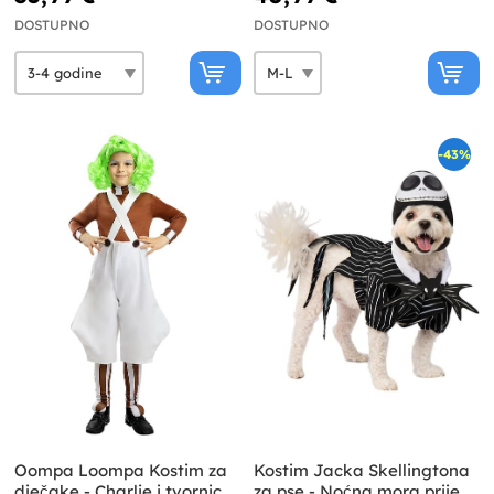
DOSTUPNO
DOSTUPNO
-43%
Oompa Loompa Kostim za
Kostim Jacka Skellingtona
dječake - Charlie i tvornica
za pse - Noćna mora prije