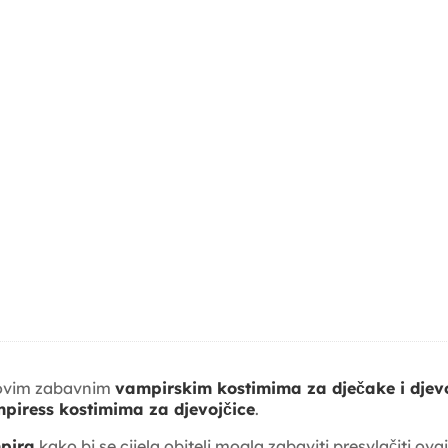
 u ovim zabavnim
vampirskim kostimima za dječake i djev
piress kostimima za djevojčice
.
pira
kako bi se cijela obitelj mogla zabaviti presvlačiti ov