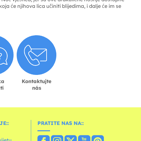
 će njihova lica učiniti blijedima, i dalje će im se
ka
Kontaktujte
tí
nás
E::
PRATITE NAS NA::
vijetu