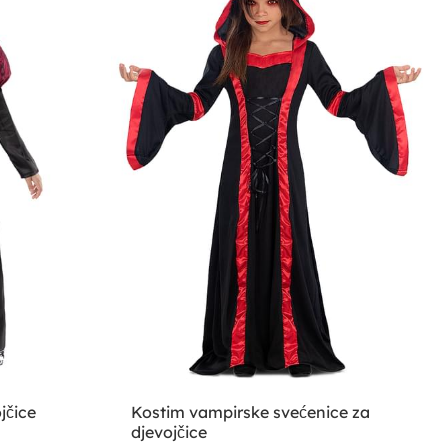
jčice
Kostim vampirske svećenice za
djevojčice