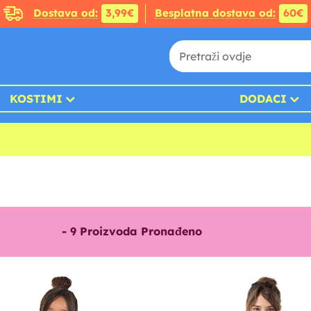
Dostava od:
3,99€
Besplatna dostava od:
60€
KOSTIMI
DODACI
-
9
Proizvoda Pronađeno