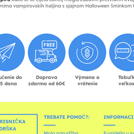
imima vampirovskih haljina s sjajnom Halloween šminkom koja
učenie do
Doprava
Výmena a
Tabuľ
-5 dana
zdarma od 60€
vrátenie
veľkos
TREBATE POMOĆ?:
INFORMACIJ
RISNIČKA
DRŠKA
Moja narudžba
Funidelia u s