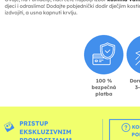
djeci i odraslima! Dodajte pobjednički dodir dječjim kost
izdvojiti, a usna kapnuti krvlju.
100 %
Dor
bezpečná
3
platba
PRISTUP
KO
EKSKLUZIVNIM
PO