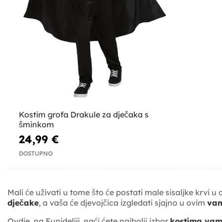
Kostim grofa Drakule za dječaka s
šminkom
24,99 €
DOSTUPNO
Mali će uživati u tome što će postati male sisaljke krvi
dječake
, a vaša će djevojčica izgledati sjajno u ovim
vam
Ovdje, na Funideliji, naći ćete najbolji izbor
kostima vam