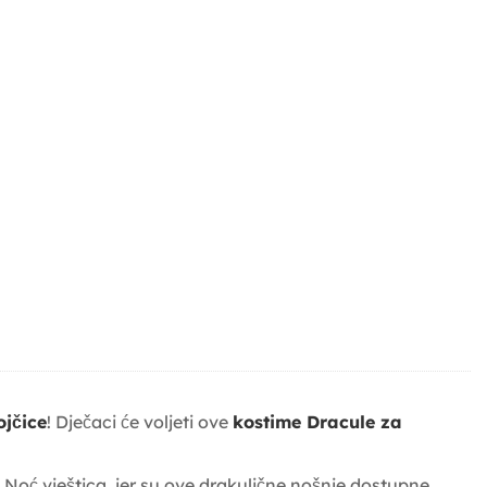
ojčice
! Dječaci će voljeti ove
kostime Dracule za
aj Noć vještica, jer su ove drakulične nošnje dostupne