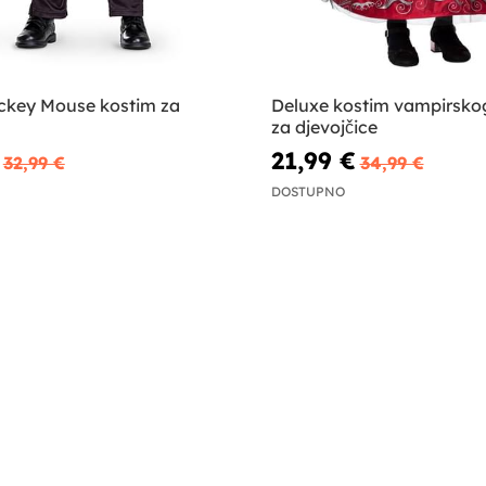
ckey Mouse kostim za
Deluxe kostim vampirsko
za djevojčice
21,99 €
32,99 €
34,99 €
DOSTUPNO