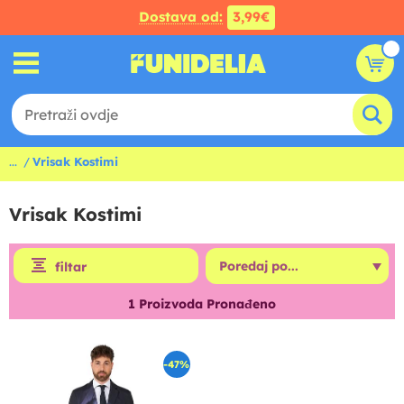
Dostava od:
3,99€
...
Vrisak Kostimi
Vrisak Kostimi
filtar
1
Proizvoda Pronađeno
-47%