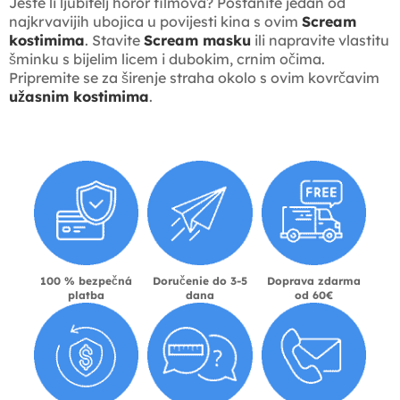
Jeste li ljubitelj horor filmova? Postanite jedan od
najkrvavijih ubojica u povijesti kina s ovim
Scream
kostimima
. Stavite
Scream masku
ili napravite vlastitu
šminku s bijelim licem i dubokim, crnim očima.
Pripremite se za širenje straha okolo s ovim kovrčavim
užasnim kostimima
.
100 % bezpečná
Doručenie do 3-5
Doprava zdarma
platba
dana
od 60€