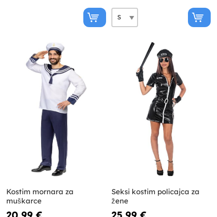
Kostim mornara za
Seksi kostim policajca za
muškarce
žene
20,99 €
25,99 €