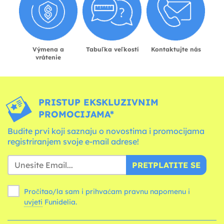
Výmena a
Tabuľka veľkostí
Kontaktujte nás
vrátenie
PRISTUP EKSKLUZIVNIM
PROMOCIJAMA*
Budite prvi koji saznaju o novostima i promocijama
registriranjem svoje e-mail adrese!
PRETPLATITE SE
Pročitao/la sam i prihvaćam pravnu napomenu i
uvjeti
Funidelia.