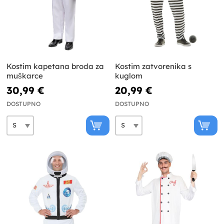
Kostim kapetana broda za
Kostim zatvorenika s
muškarce
kuglom
30,99 €
20,99 €
DOSTUPNO
DOSTUPNO