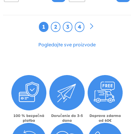
1
2
3
4
Pogledajte sve proizvode
100 % bezpečná
Doručenie do 3-5
Doprava zdarma
platba
dana
od 60€