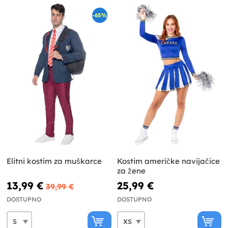
-65%
Elitni kostim za muškarce
Kostim američke navijačice
za žene
13,99 €
25,99 €
39,99 €
DOSTUPNO
DOSTUPNO