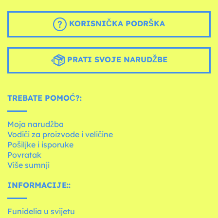
KORISNIČKA PODRŠKA
PRATI SVOJE NARUDŽBE
TREBATE POMOĆ?:
Moja narudžba
Vodiči za proizvode i veličine
Pošiljke i isporuke
Povratak
Više sumnji
INFORMACIJE::
Funidelia u svijetu