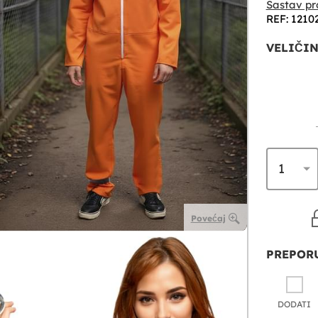
Sastav pr
REF: 1210
VELIČIN
Povećaj
PREPORU
DODATI