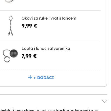
Okovi za ruke i vrat s lancem
9,99 €
Lopta i lanac zatvorenika
7,99 €
+ DODACI
ebelski i pun stava
izgled, ova
kostim zatvorenika
za