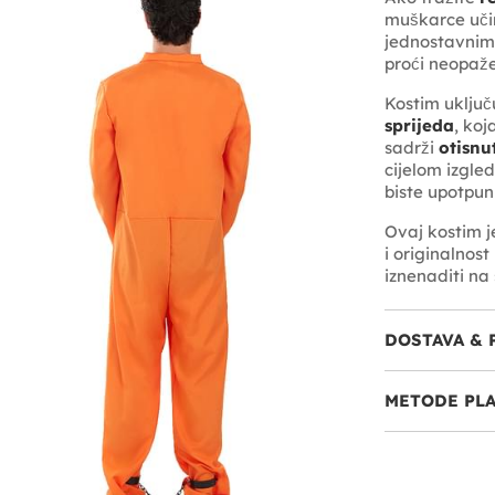
muškarce učin
jednostavnim,
proći neopaže
Kostim uključ
sprijeda
, koj
sadrži
otisnu
cijelom izgle
biste upotpuni
Ovaj kostim j
i originalnost
iznenaditi na
DOSTAVA & 
METODE PL