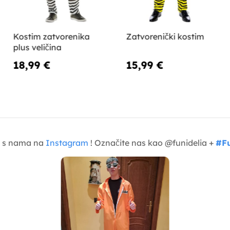
Kostim zatvorenika
Zatvorenički kostim
plus veličina
18,99 €
15,99 €
je s nama na
Instagram
! Označite nas kao @funidelia +
#Fu