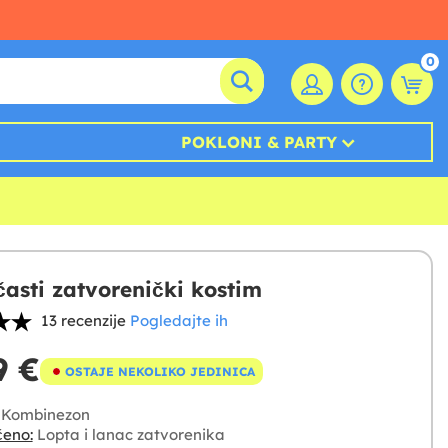
0
POKLONI & PARTY
asti zatvorenički kostim
13 recenzije
Pogledajte ih
9 €
OSTAJE NEKOLIKO JEDINICA
Kombinezon
čeno:
Lopta i lanac zatvorenika