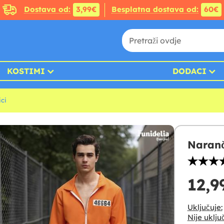
Dostava od:
3,99€
Besplatna dostava od:
60€
KOSTIMI
DODACI
ici
Naranč
12,9
Uključuje:
Nije uklju