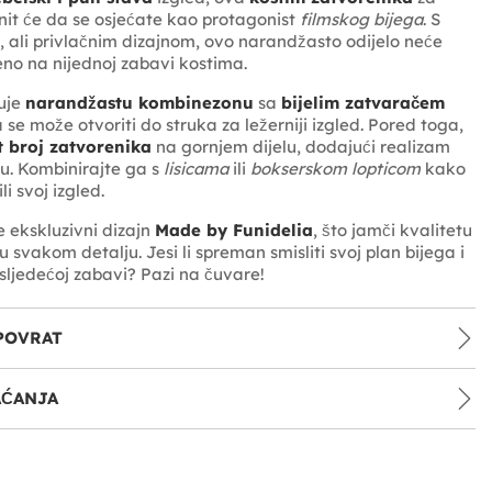
it će da se osjećate kao protagonist
filmskog bijega
. S
 ali privlačnim dizajnom, ovo narandžasto odijelo neće
no na nijednoj zabavi kostima.
uje
narandžastu kombinezonu
sa
bijelim zatvaračem
a se može otvoriti do struka za ležerniji izgled. Pored toga,
t broj zatvorenika
na gornjem dijelu, dodajući realizam
du. Kombinirajte ga s
lisicama
ili
bokserskom lopticom
kako
li svoj izgled.
e ekskluzivni dizajn
Made by Funidelia
, što jamči kvalitetu
 u svakom detalju. Jesi li spreman smisliti svoj plan bijega i
 sljedećoj zabavi? Pazi na čuvare!
POVRAT
AĆANJA