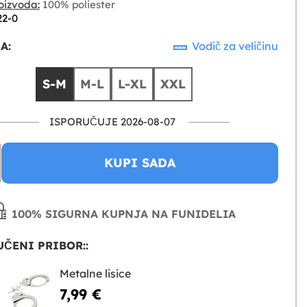
oizvoda:
100% poliester
22-0
A:
Vodič za veličinu
S-M
M-L
L-XL
XXL
ISPORUČUJE 2026-08-07
KUPI SADA
100% SIGURNA KUPNJA NA FUNIDELIA
ČENI PRIBOR::
Metalne lisice
7,99 €