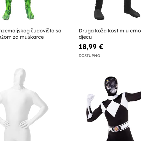
anzemaljskog čudovišta sa
Druga koža kostim u crn
ožom za muškarce
djecu
€
18,99 €
DOSTUPNO