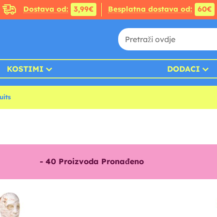
Dostava od:
3,99€
Besplatna dostava od:
60€
KOSTIMI
DODACI
uits
-
40
Proizvoda Pronađeno