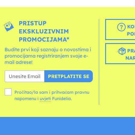
PRISTUP
KO
EKSKLUZIVNIM
PO
PROMOCIJAMA*
Budite prvi koji saznaju o novostima i
PR
promocijama registriranjem svoje e-
NA
mail adrese!
PRETPLATITE SE
Pročitao/la sam i prihvaćam pravnu
napomenu i
uvjeti
Funidelia.