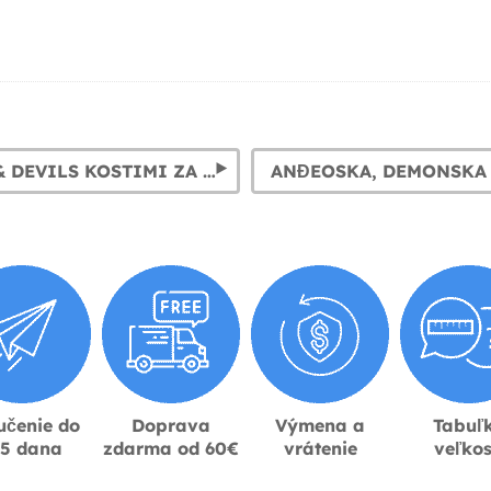
DEMONS & DEVILS KOSTIMI ZA DJECU
učenie do
Doprava
Výmena a
Tabuľ
-5 dana
zdarma od 60€
vrátenie
veľkos