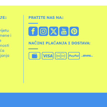
E::
PRATITE NAS NA::
vijetu
mene i
e
NAČINI PLAĆANJA I DOSTAVA:
tnosti
ića
janja