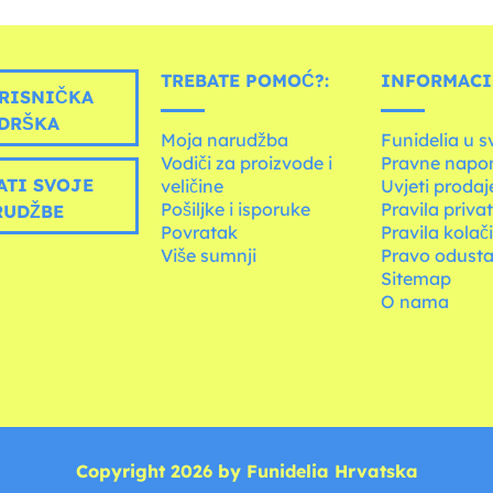
TREBATE POMOĆ?:
INFORMACIJ
RISNIČKA
DRŠKA
Moja narudžba
Funidelia u s
Vodiči za proizvode i
Pravne napo
ATI SVOJE
veličine
Uvjeti prodaj
Pošiljke i isporuke
Pravila priva
RUDŽBE
Povratak
Pravila kolač
Više sumnji
Pravo odusta
Sitemap
O nama
Copyright 2026 by Funidelia Hrvatska