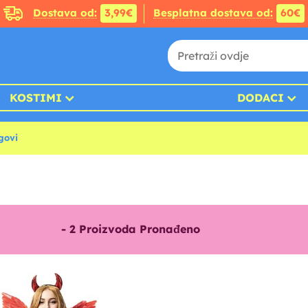
Dostava od:
3,99€
Besplatna dostava od:
60€
KOSTIMI
DODACI
govi
-
2
Proizvoda Pronađeno