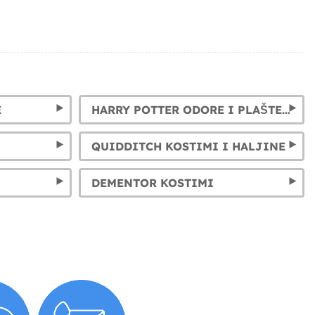
E
HARRY POTTER ODORE I PLAŠTEVI: GRYFFINDOR, SLYTHERIN, HUFFLEPUFF I RAVENCLAW
QUIDDITCH KOSTIMI I HALJINE
DEMENTOR KOSTIMI