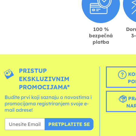
100 %
Dor
bezpečná
3
platba
PRISTUP
KO
EKSKLUZIVNIM
PO
PROMOCIJAMA*
Budite prvi koji saznaju o novostima i
PR
promocijama registriranjem svoje e-
NA
mail adrese!
PRETPLATITE SE