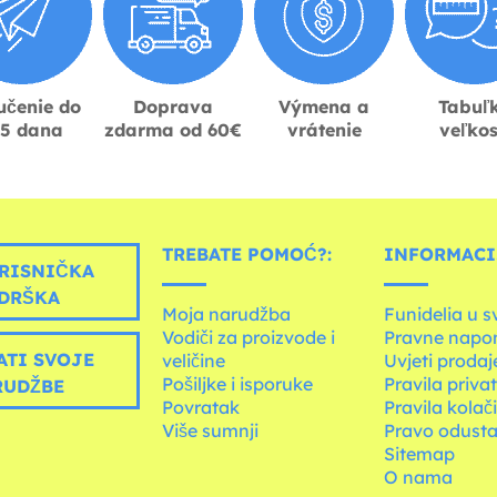
učenie do
Doprava
Výmena a
Tabuľ
-5 dana
zdarma od 60€
vrátenie
veľkos
TREBATE POMOĆ?:
INFORMACIJ
RISNIČKA
DRŠKA
Moja narudžba
Funidelia u s
Vodiči za proizvode i
Pravne napo
ATI SVOJE
veličine
Uvjeti prodaj
Pošiljke i isporuke
Pravila priva
RUDŽBE
Povratak
Pravila kolač
Više sumnji
Pravo odusta
Sitemap
O nama