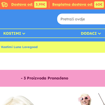
Dostava od:
3,99€
Besplatna dostava od:
60€
KOSTIMI
DODACI
Kostimi Luna Lovegood
-
3
Proizvoda Pronađeno