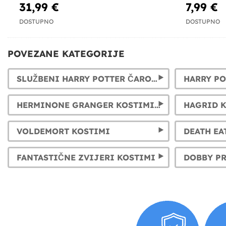
31,99 €
7,99 €
DOSTUPNO
DOSTUPNO
POVEZANE KATEGORIJE
SLUŽBENI HARRY POTTER ČAROBNI ŠTAPIĆI
HARRY PO
HERMINONE GRANGER KOSTIMI ZA ŽENE I DJEVOJKE
HAGRID 
VOLDEMORT KOSTIMI
DEATH EA
FANTASTIČNE ZVIJERI KOSTIMI
DOBBY PR