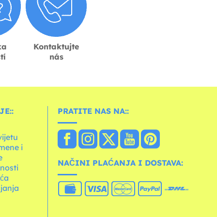
ka
Kontaktujte
tí
nás
E::
PRATITE NAS NA::
vijetu
mene i
e
NAČINI PLAĆANJA I DOSTAVA:
tnosti
ića
janja