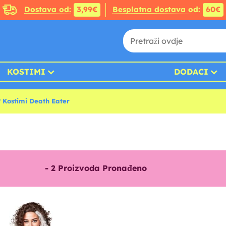
Dostava od:
3,99€
Besplatna dostava od:
60€
KOSTIMI
DODACI
Kostimi Death Eater
-
2
Proizvoda Pronađeno