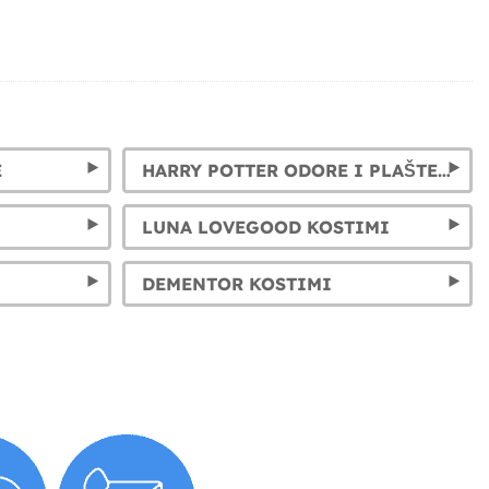
E
HARRY POTTER ODORE I PLAŠTEVI: GRYFFINDOR, SLYTHERIN, HUFFLEPUFF I RAVENCLAW
LUNA LOVEGOOD KOSTIMI
DEMENTOR KOSTIMI