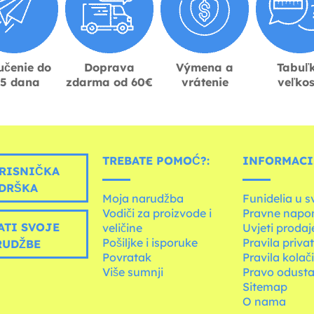
učenie do
Doprava
Výmena a
Tabuľ
-5 dana
zdarma od 60€
vrátenie
veľkos
TREBATE POMOĆ?:
INFORMACIJ
RISNIČKA
DRŠKA
Moja narudžba
Funidelia u s
Vodiči za proizvode i
Pravne napo
ATI SVOJE
veličine
Uvjeti prodaj
Pošiljke i isporuke
Pravila priva
RUDŽBE
Povratak
Pravila kolač
Više sumnji
Pravo odusta
Sitemap
O nama