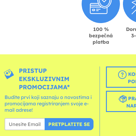
100 %
Dor
bezpečná
3
platba
PRISTUP
KO
EKSKLUZIVNIM
PO
PROMOCIJAMA*
Budite prvi koji saznaju o novostima i
PR
promocijama registriranjem svoje e-
NA
mail adrese!
PRETPLATITE SE