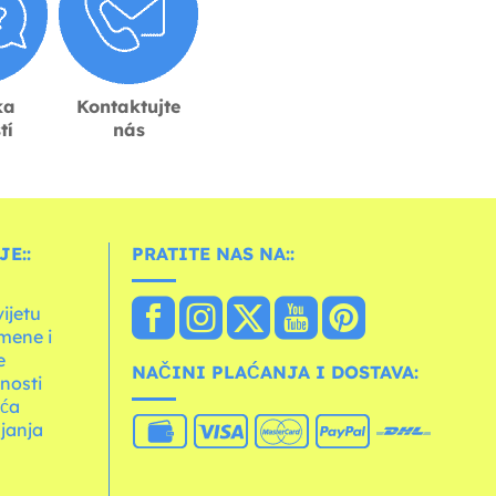
ka
Kontaktujte
tí
nás
E::
PRATITE NAS NA::
vijetu
mene i
e
NAČINI PLAĆANJA I DOSTAVA:
tnosti
ića
janja