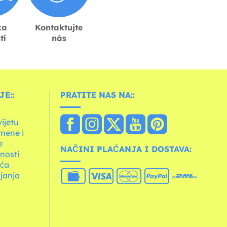
ka
Kontaktujte
tí
nás
E::
PRATITE NAS NA::
vijetu
mene i
e
NAČINI PLAĆANJA I DOSTAVA:
tnosti
ića
janja