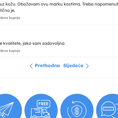
aje uz kožu. Obožavam ovu marku kostima. Treba napomenu
ično je.
đena kupnja
e kvalitete, jako sam zadovoljna
đena kupnja
Prethodno
Sljedeće