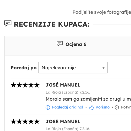
Podijelite svoje fotografi
RECENZIJE KUPACA:
Ocjena 6
Poredaj po
JOSÉ MANUEL
La Rioja (España) 7.2.16.
Morala sam ga zamijeniti za drugi u moj
Pogledaj original
•
Korisno
•
Potvr
JOSÉ MANUEL
La Rioja (España) 7.2.16.