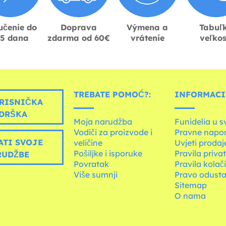
učenie do
Doprava
Výmena a
Tabuľ
-5 dana
zdarma od 60€
vrátenie
veľkos
TREBATE POMOĆ?:
INFORMACIJ
RISNIČKA
DRŠKA
Moja narudžba
Funidelia u s
Vodiči za proizvode i
Pravne napo
ATI SVOJE
veličine
Uvjeti prodaj
Pošiljke i isporuke
Pravila priva
RUDŽBE
Povratak
Pravila kolač
Više sumnji
Pravo odusta
Sitemap
O nama