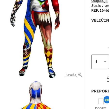
Uključuje:
Sastav pr
REF: 1646
VELIČIN
Povećaj
PREPORU
-10
DODATI