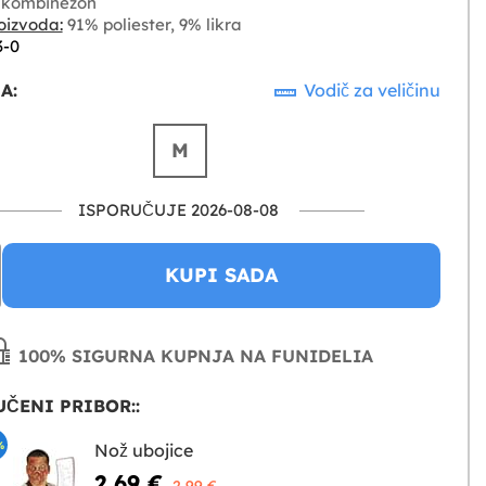
kombinezon
oizvoda:
91% poliester, 9% likra
3-0
A:
Vodič za veličinu
M
ISPORUČUJE 2026-08-08
KUPI SADA
100% SIGURNA KUPNJA NA FUNIDELIA
ČENI PRIBOR::
%
Nož ubojice
2,69 €