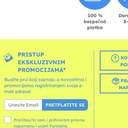
100 %
Dor
bezpečná
3
platba
PRISTUP
KO
EKSKLUZIVNIM
PO
PROMOCIJAMA*
Budite prvi koji saznaju o novostima i
PR
promocijama registriranjem svoje e-
NA
mail adrese!
PRETPLATITE SE
Pročitao/la sam i prihvaćam pravnu
napomenu i
uvjeti
Funidelia.