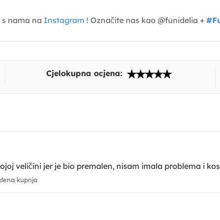
je s nama na
Instagram
! Označite nas kao @funidelia +
#Fu
Cjelokupna ocjena:
oj veličini jer je bio premalen, nisam imala problema i kost
đena kupnja