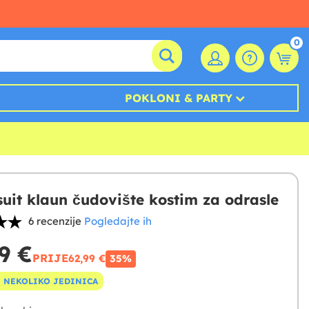
0
POKLONI & PARTY
uit klaun čudovište kostim za odrasle
6 recenzije
Pogledajte ih
9 €
PRIJE
62,99 €
35%
 NEKOLIKO JEDINICA