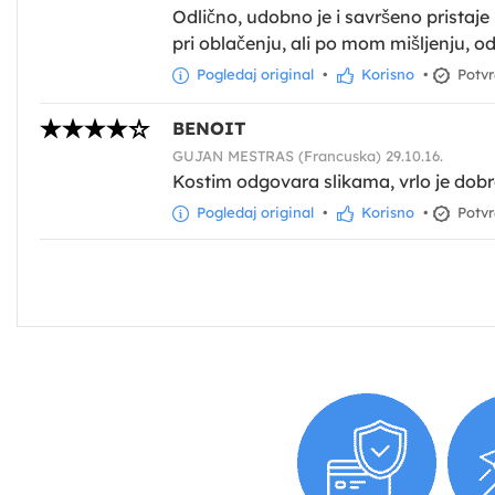
Odlično, udobno je i savršeno prist
pri oblačenju, ali po mom mišljenju, odl
Pogledaj original
•
Korisno
•
Potvr
BENOIT
GUJAN MESTRAS (Francuska) 29.10.16.
Kostim odgovara slikama, vrlo je dobr
Pogledaj original
•
Korisno
•
Potvr