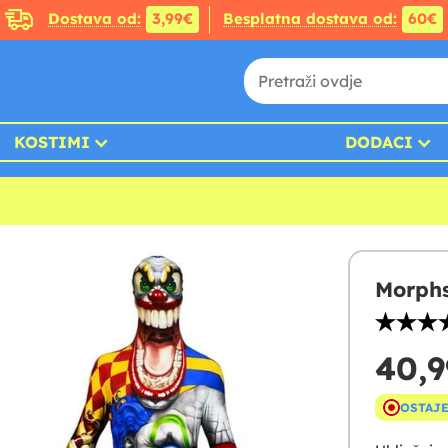
Dostava od:
3,99€
Besplatna dostava od:
60€
KOSTIMI
DODACI
Morphs
40,9
OSTAJE