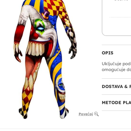
OPIS
Uključuje pod
omogućuje da 
DOSTAVA & 
METODE PL
Povećaj