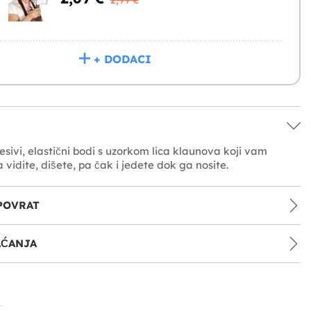
2,99 €
+ DODACI
esivi, elastični bodi s uzorkom lica klaunova koji vam
vidite, dišete, pa čak i jedete dok ga nosite.
POVRAT
AĆANJA