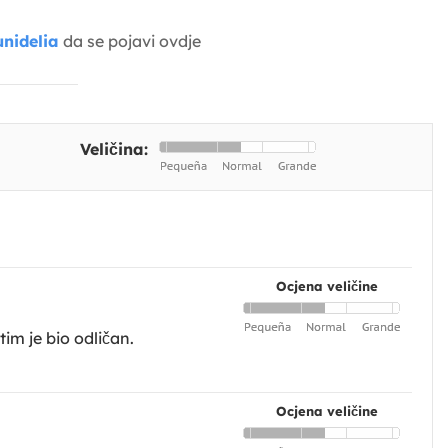
nidelia
da se pojavi ovdje
Veličina:
Ocjena veličine
im je bio odličan.
Ocjena veličine