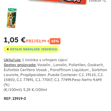
Povećaj
1,05 €
PRIJE
2,99 €
65%
OSTAJE NEKOLIKO JEDINICA
Uključuje:
1 šminka s vrhnjem cijevi
Sastav proizvoda:
Vazelin , Lanolin, Polietilen, Ozokerit,
Euforbia Cerifera Vosak , Paraffinum Liquidum , Sorbitan
Laurate, Propilparaben .Puede Contener: C.I. 19110, C.I.
15850, C.I. 77891, C.I. 77007, C.I. 77499.Peso Netto 9.6Ml
(%)
(€/100ml): 5,25 €/100ml
REF: 23919-0