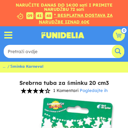
NARUČITE DANAS DO 14:00 sati I PRIMITE
NARUDŽBU 72 sati
* BESPLATNA DOSTAVA ZA
:
:
09
41
47
NARUDŽBE IZNAD 60€
0
...
Šminka Karneval
Srebrna tuba za šminku 20 cm3
1 Komentari
Pogledajte ih