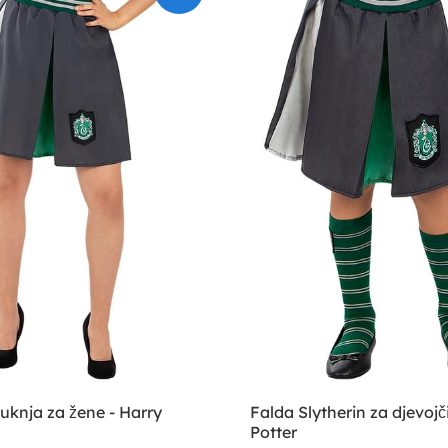
suknja za žene - Harry
Falda Slytherin za djevojč
Potter