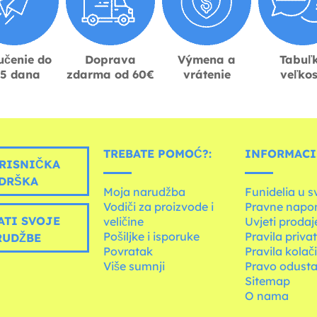
učenie do
Doprava
Výmena a
Tabuľ
-5 dana
zdarma od 60€
vrátenie
veľkos
TREBATE POMOĆ?:
INFORMACIJ
RISNIČKA
DRŠKA
Moja narudžba
Funidelia u s
Vodiči za proizvode i
Pravne napo
ATI SVOJE
veličine
Uvjeti prodaj
Pošiljke i isporuke
Pravila priva
RUDŽBE
Povratak
Pravila kolač
Više sumnji
Pravo odusta
Sitemap
O nama