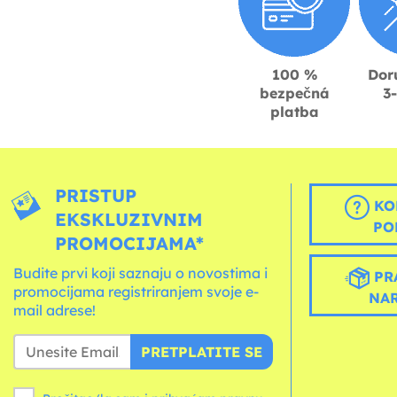
100 %
Dor
bezpečná
3
platba
PRISTUP
KO
EKSKLUZIVNIM
PO
PROMOCIJAMA*
Budite prvi koji saznaju o novostima i
PR
promocijama registriranjem svoje e-
NA
mail adrese!
PRETPLATITE SE