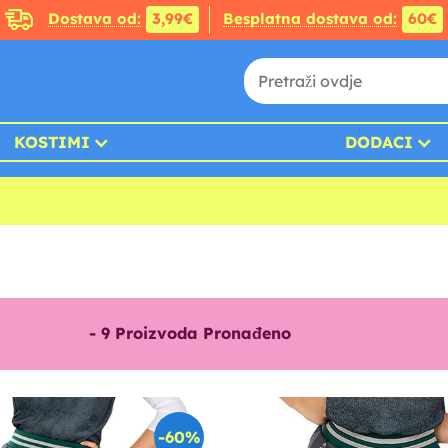
Dostava od:
3,99€
Besplatna dostava od:
60€
KOSTIMI
DODACI
-
9
Proizvoda Pronađeno
-60%