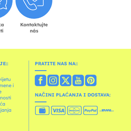
ka
Kontaktujte
tí
nás
E::
PRATITE NAS NA::
vijetu
mene i
e
NAČINI PLAĆANJA I DOSTAVA:
tnosti
ića
janja