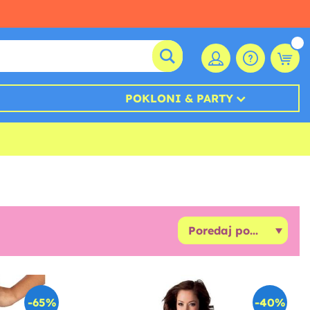
POKLONI & PARTY
-65%
-40%