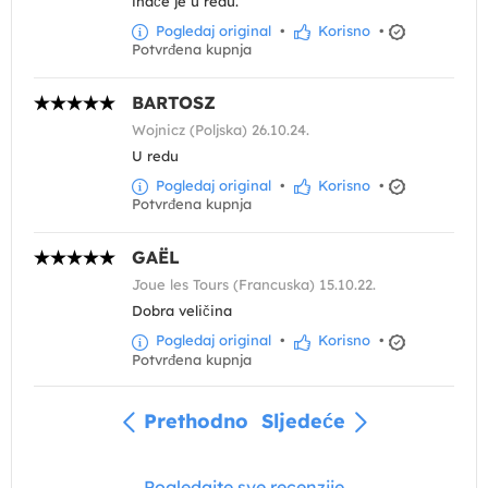
inače je u redu.
Pogledaj original
•
Korisno
•
Potvrđena kupnja
BARTOSZ
Wojnicz (Poljska) 26.10.24.
U redu
Pogledaj original
•
Korisno
•
Potvrđena kupnja
GAËL
Joue les Tours (Francuska) 15.10.22.
Dobra veličina
Pogledaj original
•
Korisno
•
Potvrđena kupnja
Prethodno
Sljedeće
Pogledajte sve recenzije