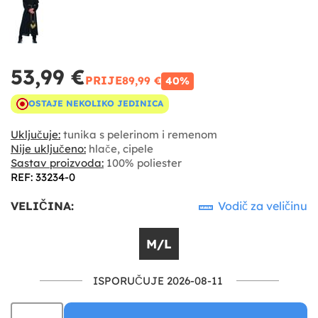
53,99 €
PRIJE
89,99 €
40%
OSTAJE NEKOLIKO JEDINICA
Uključuje:
tunika s pelerinom i remenom
Nije uključeno:
hlače, cipele
Sastav proizvoda:
100% poliester
REF: 33234-0
VELIČINA:
Vodič za veličinu
M/L
ISPORUČUJE 2026-08-11