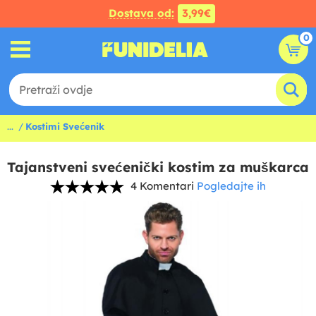
Dostava od:
3,99€
0
...
Kostimi Svećenik
Tajanstveni svećenički kostim za muškarca
4 Komentari
Pogledajte ih