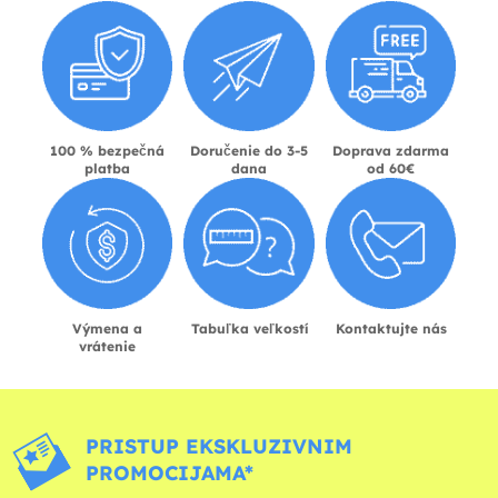
100 % bezpečná
Doručenie do 3-5
Doprava zdarma
platba
dana
od 60€
Výmena a
Tabuľka veľkostí
Kontaktujte nás
vrátenie
PRISTUP EKSKLUZIVNIM
PROMOCIJAMA*