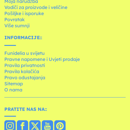
Moja narudžba
Vodiči za proizvode i veličine
Pošiljke i isporuke
Povratak
Više sumnji
INFORMACIJE::
Funidelia u svijetu
Pravne napomene i Uvjeti prodaje
Pravila privatnosti
Pravila kolačića
Pravo odustajanja
Sitemap
O nama
PRATITE NAS NA::