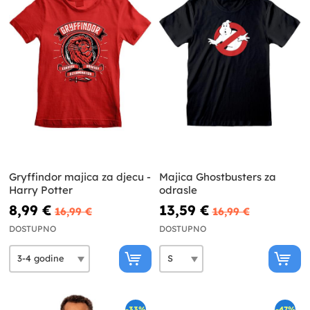
Gryffindor majica za djecu -
Majica Ghostbusters za
Harry Potter
odrasle
8,99 €
13,59 €
16,99 €
16,99 €
DOSTUPNO
DOSTUPNO
-33%
-47%