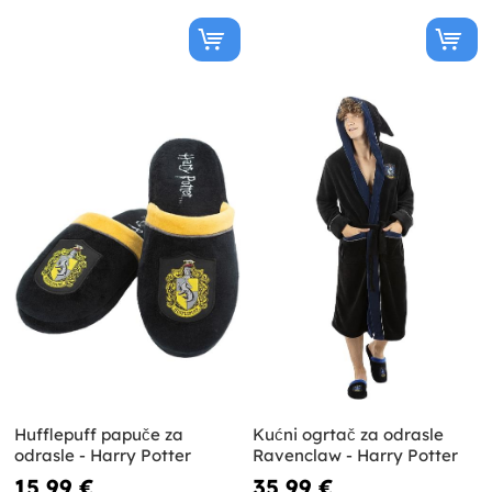
Hufflepuff papuče za
Kućni ogrtač za odrasle
odrasle - Harry Potter
Ravenclaw - Harry Potter
15,99 €
35,99 €