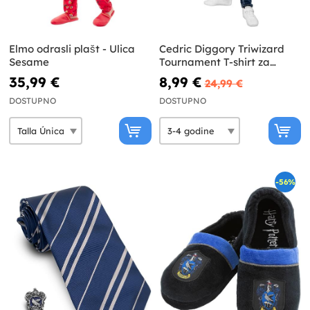
Elmo odrasli plašt - Ulica
Cedric Diggory Triwizard
Sesame
Tournament T-shirt za
dječake Harry Potter
35,99 €
8,99 €
24,99 €
DOSTUPNO
DOSTUPNO
-56%