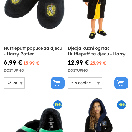
Hufflepuff papuče za djecu
Dječja kućni ogrtač
- Harry Potter
Hufflepuff za djecu - Harry
Potter
6,99 €
12,99 €
15,99 €
25,99 €
DOSTUPNO
DOSTUPNO
-56%
-46%