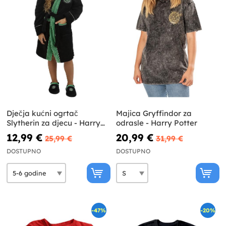
Dječja kućni ogrtač
Majica Gryffindor za
Slytherin za djecu - Harry
odrasle - Harry Potter
Potter
12,99 €
20,99 €
25,99 €
31,99 €
DOSTUPNO
DOSTUPNO
-47%
-20%